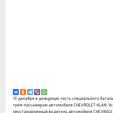
13 декабря в дежурную часть специального бата
трём пассажирам автомобиля СНЕVRОLЕТ КLАN. Устан
неустановленный водитель автомобиля СНЕVRОLЕТ