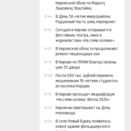
Кировской области Марату
Львовичу Эпштейну
В День 50-летия микрорайона
15:44
Радужный Часть улиц перекроют
Сегодня в Кирове открывается
15:15
фестиваль театра, кино и
журналистики «На семи холмах».
В Кировской области продолжают
14:52
ремонт пешеходных зон
В Кирове по ППМИ благоустроены
14:15
уже 33 двора
Почти 500 тыс. рублей перевела
13:48
мошенникам 19-летняя студентка
из поселка Коршик
В Кирове проходит медиафорум
13:15
«На семи холмах. Вятка 2026»
Кировчан приглашают на День
12:42
пчеловода
В селе Новый Бурец появилось
12:24
новое здание фельдшерского