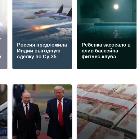
е
Россия предложила
Ребенка засосало в
Индии выгодную
слив бассейна
е
сделку по Су-35
фитнес-клуба