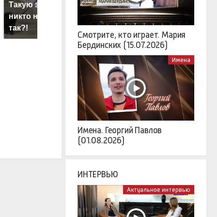
Такую зиму в России
Н
Как выглядит место
никто не ждал: как
г
крушение вертолета на
так?!
м
Кавказе: смотреть
Смотрите, кто играет. Мария
Бердинских (15.07.2026)
Имена
Имена. Георгий Павлов
(01.08.2026)
ИНТЕРВЬЮ
Актуальное интервью