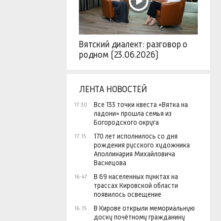
Вятский диалект: разговор о
родном (23.06.2026)
ЛЕНТА НОВОСТЕЙ
Все 133 точки квеста «Вятка на
17:30
ладони» прошла семья из
Богородского округа
170 лет исполнилось со дня
17:15
рождения русского художника
Аполлинария Михайловича
Васнецова
В 69 населенных пунктах на
16:47
трассах Кировской области
появилось освещение
В Кирове открыли мемориальную
16:15
доску почётному гражданину