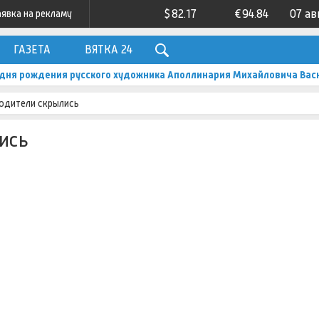
$
82.17
€
94.84
07 ав
аявка на рекламу
ГАЗЕТА
ВЯТКА 24
о дня рождения русского художника Аполлинария Михайловича Вас
водители скрылись
ись