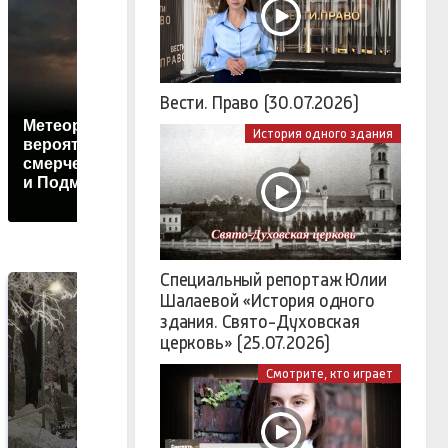
Вести. Право (30.07.2026)
Метеоролог оценил
У
История одного здания
вероятность
Резюме россиян
к
смерчей в Москве
массово бракуют
о
и Подмосковье
роботы
а
Специальный репортаж Юлии
Шалаевой «История одного
здания. Свято-Духовская
церковь» (25.07.2026)
Смотрите, кто играет