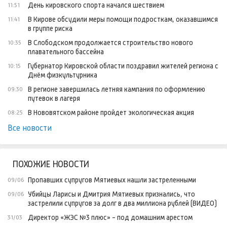
День кировского спорта начался шествием
11:51
В Кирове обсудили меры помощи подросткам, оказавшимся
11:41
в группе риска
В Слободском продолжается строительство нового
10:35
плавательного бассейна
Губернатор Кировской области поздравил жителей региона с
10:15
Днём физкультурника
В регионе завершилась летняя кампания по оформлению
09:30
путевок в лагеря
В Нововятском районе пройдет экологическая акция
08:25
Все новости
ПОХОЖИЕ НОВОСТИ
Пропавших супругов Мятиевых нашли застреленными
09/06
Убийцы Ларисы и Дмитрия Мятиевых признались, что
09/06
застрелили супругов за долг в два миллиона рублей (ВИДЕО)
Директор «ЖЭС №3 плюс» - под домашним арестом
31/03