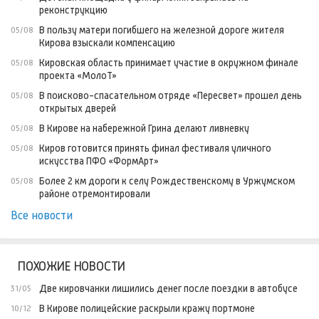
реконструкцию
В пользу матери погибшего на железной дороге жителя
05/08
Кирова взыскали компенсацию
Кировская область принимает участие в окружном финале
05/08
проекта «МолоТ»
В поисково-спасательном отряде «Пересвет» прошел день
05/08
открытых дверей
В Кирове на набережной Грина делают ливневку
05/08
Киров готовится принять финал фестиваля уличного
05/08
искусства ПФО «ФормАрт»
Более 2 км дороги к селу Рождественскому в Уржумском
05/08
районе отремонтировали
Все новости
ПОХОЖИЕ НОВОСТИ
Две кировчанки лишились денег после поездки в автобусе
31/05
В Кирове полицейские раскрыли кражу портмоне
10/12