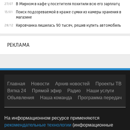
В Мирном в кафе у посетителя похитили всю его зарплату
27/07
Поиск подозреваемой в краже сумки из камеры хранения в
13/01
магазине
Кировчанка лишилась 90 тысяч, решив купить автомобиль
28/12
РЕКЛАМА
Главная
Новости
Архив новостей
Проекты ТВ
Вятка 24
Прямой эфир
Радио
Наши услуги
Объявления
Наша команда
Программа передач
На информационном ресурсе применяются
рекомендательные технологии
(информационные