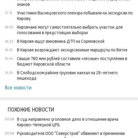
знаков
Участники Васнецовского пленэра побывали на экскурсии по
17:15
Кирову
Кировчане могут самостоятельно выбрать участок для
16:50
голосования в предстоящих выборах
В Кирове ищут виновника ДТП на Сормовской
16:22
В Кирове возрождают экскурсионные маршруты по Вятке
16:15
Свыше 780 млн рублей составили «лесные» поступления в
15:44
бюджет Кировской области
В Слободском районе грузовик наехал на 28-летнего
15:25
пешехода
Все новости
ПОХОЖИЕ НОВОСТИ
В суд направлено уголовное дело в отношении врача
07/08
Кирово-Чепецкой ЦРБ.
Руководителя ООО "Северстрой" обвиняют в причинении
07/08