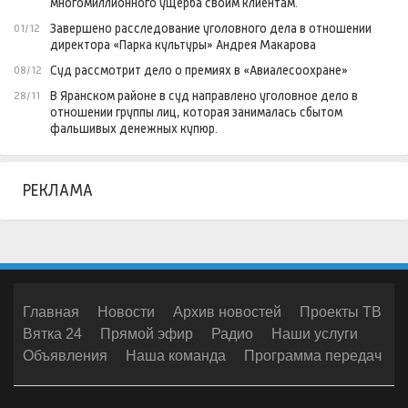
многомиллионного ущерба своим клиентам.
Завершено расследование уголовного дела в отношении
01/12
директора «Парка культуры» Андрея Макарова
Суд рассмотрит дело о премиях в «Авиалесоохране»
08/12
В Яранском районе в суд направлено уголовное дело в
28/11
отношении группы лиц, которая занималась сбытом
фальшивых денежных купюр.
РЕКЛАМА
Главная
Новости
Архив новостей
Проекты ТВ
Вятка 24
Прямой эфир
Радио
Наши услуги
Объявления
Наша команда
Программа передач