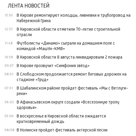
ЛЕНТА НОВОСТЕЙ
В Кирове ремонтируют колодцы, ливневки и трубопровод на
13:50
Набережной Грина
В Кировской области отметили 70-летие строительной
12:37
отрасли
Футболисты «Динамо» сыграли на домашнем поле с
11:48
командой «МашУк-КМВ»
В Кировской области 8 августа ликвидировали 2 пожара
10:58
В Кирове прозвучит «Симфония звёзд»
09:07
В Слободском продолжается ремонт беговых дорожек на
08:01
стадионе «Труд»
В Шабалинском районе пройдет фестиваль «Мы с Ветлуги-
07:01
реки»
В Афанасьевском округе создали «Всесезонную тропу
06:02
здоровья»
В воскресенье в Кировской области ожидается
05:00
кратковременный дождь
В Нолинске пройдет фестиваль актерской песни
08/08