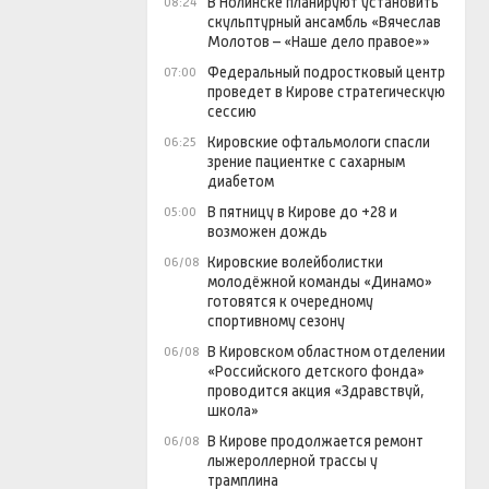
В Нолинске планируют установить
08:24
скульптурный ансамбль «Вячеслав
Молотов – «Наше дело правое»»
Федеральный подростковый центр
07:00
проведет в Кирове стратегическую
сессию
Кировские офтальмологи спасли
06:25
зрение пациентке с сахарным
диабетом
В пятницу в Кирове до +28 и
05:00
возможен дождь
Кировские волейболистки
06/08
молодёжной команды «Динамо»
готовятся к очередному
спортивному сезону
В Кировском областном отделении
06/08
«Российского детского фонда»
проводится акция «Здравствуй,
школа»
В Кирове продолжается ремонт
06/08
лыжероллерной трассы у
трамплина