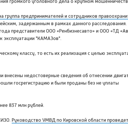
ания громкого уголовного дела о крупном мошенничеств
ана группа предпринимателей и сотрудников правоохран
цейским, задержанным в рамках данного расследования. 
17 года представители ООО «Ренбизнесавто» и ООО «ТД «А
к эксплуатации "КАМАЗов".
ескому классу, то есть их реализация с целью эксплуат
ли внесены недостоверные сведения об отнесении двига
рошли госрегистрацию и были проданы без не уплаты
нее 837 млн рублей.
СИЗО.
Руководство УМВД по Кировской области проведе