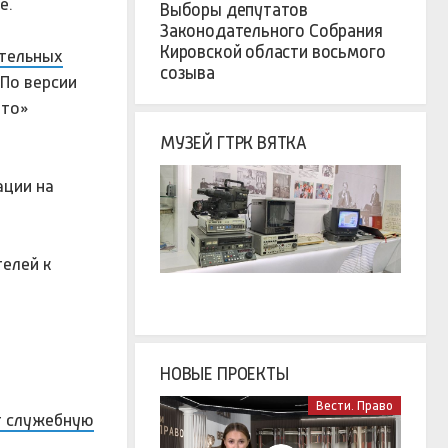
е.
Выборы депутатов
Законодательного Собрания
Кировской области восьмого
ительных
созыва
По версии
вто»
МУЗЕЙ ГТРК ВЯТКА
ации на
телей к
НОВЫЕ ПРОЕКТЫ
Вести. Право
т служебную