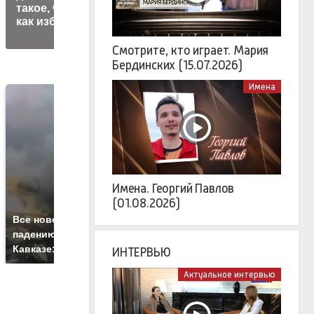
такое, чем опасен и
конкурировать с
как избежать
Инфантино
Смотрите, кто играет. Мария
Бердинских (15.07.2026)
Имена
Имена. Георгий Павлов
(01.08.2026)
Таких событий не
Все новости по
В
было с 1945: чего
падению вертолета на
а
ждать всем нам?
Кавказе: читать здесь
п
ИНТЕРВЬЮ
Актуальное интервью