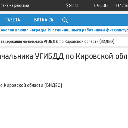
$
81.41
€
94.06
07 ав
аявка на рекламу
ГАЗЕТА
ВЯТКА 24
Соколов вручил награды 19 отличившимся работникам физкультур
 задержания начальника УГИБДД по Кировской области (ВИДЕО)
ачальника УГИБДД по Кировской обл