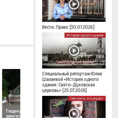
Вести. Право (30.07.2026)
История одного здания
Специальный репортаж Юлии
Шалаевой «История одного
здания. Свято-Духовская
церковь» (25.07.2026)
Смотрите, кто играет
Колосков
С
Гидроудар
рассказал, кто
двигателя: что это
сможет