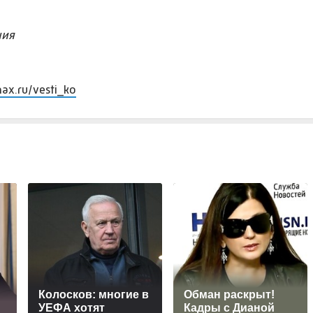
ния
max.ru/vesti_ko
Колосков: многие в
Обман раскрыт!
УЕФА хотят
Кадры с Дианой