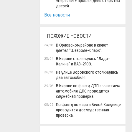
«Пересвет» прошел день открытых
дверей
Все новости
ПОХОЖИЕ НОВОСТИ
В Орловском районе в кювет
24/01
улетел "Шевроле-Спарк".
В Кирове столкнулись "Лада-
23/04
Калина" и ВАЗ-2109.
На улице Воровского столкнулись
26/10
два автомобиля.
В Кирове по факту ДТП c участием
29/04
автомобиля ДПС проводится
служебная проверка.
По факту пожара в Белой Холунице
05/02
проводится доследственная
проверка.