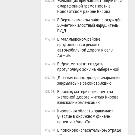
Желающих приглашают обучиться
05/08
смартфонной грамотности в
Нововятском районе Кирова
В Верхнекамском районе осуждён
05/08
50-летний злостный нарушитель
ПДД
В Малмыжском районе
05/08
продолжается ремонт
автомобильной дороги к селу
Аджим
В Уржуме хотят создать
05/08
прогулочную зону на набережной
Детская площадка у филармонии
05/08
закрылась на реконструкцию
В пользу матери погибшего на
05/08
железной дороге жителя Кирова
взыскали компенсацию
Кировская область принимает
05/08
участие в окружном финале
проекта «МолоТ»
В поисково-спасательном отряде
05/08