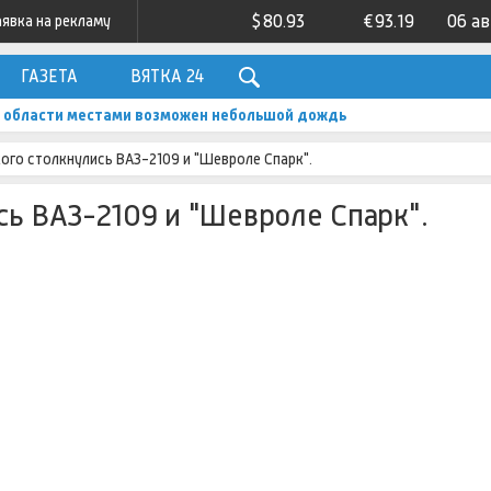
$
80.93
€
93.19
06 а
аявка на рекламу
ГАЗЕТА
ВЯТКА 24
ой области местами возможен небольшой дождь
ого столкнулись ВАЗ-2109 и "Шевроле Спарк".
сь ВАЗ-2109 и "Шевроле Спарк".