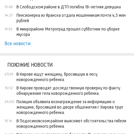
В Слободском районе в ДТП погибла 18-летняя девушка
15:00
Пенсионерка из Яранска отдала мошенникам почти 4,5 млн
14:27
рублей
В микрорайоне Метроград прошел субботник по уборке
13:52
мусора
Все новости
ПОХОЖИЕ НОВОСТИ
В Кирове ищут женщину, бросившую в лесу
27/05
новорожденного ребенка.
В Кирове проводят доследственную проверку по факту
13/12
обнаружения тела новорожденного ребенка.
Полиция объявила вознаграждение за информацию о
24/02
женщине, бросившей во дворе общежития г. Кирова труп
новорожденного ребенка.
В Подосиновском районе выясняют обстоятельства гибели
13:14
новорожденного ребенка.