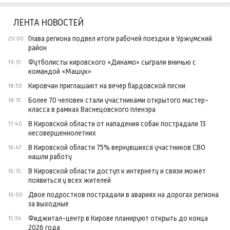
ЛЕНТА НОВОСТЕЙ
Глава региона подвел итоги рабочей поездки в Уржумский
20:00
район
Футболисты кировского «Динамо» сыграли вничью с
19:15
командой «Машук»
Кировчан приглашают на вечер бардовской песни
18:30
Более 70 человек стали участниками открытого мастер-
18:15
класса в рамках Васнецовского пленэра
В Кировской области от нападения собак пострадали 13
17:40
несовершеннолетних
В Кировской области 75% вернувшихся участников СВО
16:47
нашли работу
В Кировской области доступ к интернету и связи может
16:15
появиться у всех жителей
Двое подростков пострадали в авариях на дорогах региона
16:00
за выходные
Фиджитал-центр в Кирове планируют открыть до конца
15:34
2026 года