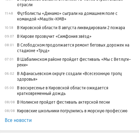
отрасли
Футболисты «Динамо» сыграли на домашнем поле с
11:48
командой «МашУк-КМВ»
В Кировской области 8 августа ликвидировали 2 пожара
10:58
В Кирове прозвучит «Симфония звёзд»
09:07
В Слободском продолжается ремонт беговых дорожек на
08:01
стадионе «Труд»
В Шабалинском районе пройдет фестиваль «Мы с Ветлуги-
07:01
реки»
В Афанасьевском округе создали «Всесезонную тропу
06:02
здоровья»
В воскресенье в Кировской области ожидается
05:00
кратковременный дождь
В Нолинске пройдет фестиваль актерской песни
08/08
Кировские школьники погрузились в морскую профессию
08/08
Все новости