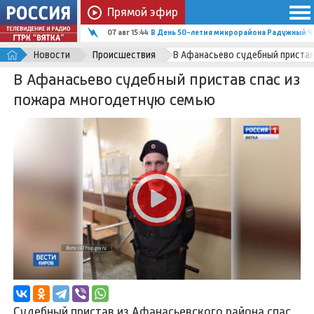
Прямой эфир
07 авг 15:44
В День 50-летия микрорайона Радужный Ч
Новости
Происшествия
В Афанасьево судебный пристав
В Афанасьево судебный пристав спас из
пожара многодетную семью
Судебный пристав из Афанасьевского района спас