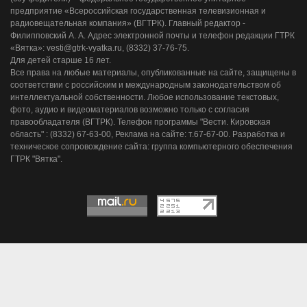
предприятие «Всероссийская государственная телевизионная и
радиовещательная компания» (ВГТРК). Главный редактор -
Филипповский А. А. Адрес электронной почты и телефон редакции ГТРК
«Вятка»: vesti@gtrk-vyatka.ru, (8332) 37-76-75.
Для детей старше 16 лет.
Все права на любые материалы, опубликованные на сайте, защищены в
соответствии с российским и международным законодательством об
интеллектуальной собственности. Любое использование текстовых,
фото, аудио и видеоматериалов возможно только с согласия
правообладателя (ВГТРК). Телефон программы "Вести. Кировская
область" : (8332) 67-63-00, Реклама на сайте: т.67-67-00. Разработка и
техническое сопровождение сайта: группа компьютерного обеспечения
ГТРК "Вятка".