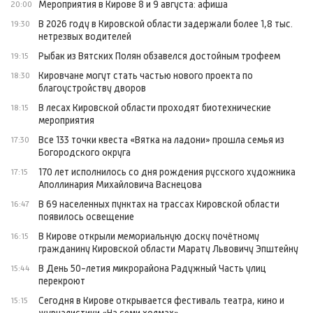
Мероприятия в Кирове 8 и 9 августа: афиша
20:00
В 2026 году в Кировской области задержали более 1,8 тыс.
19:30
нетрезвых водителей
Рыбак из Вятских Полян обзавелся достойным трофеем
19:15
Кировчане могут стать частью нового проекта по
18:30
благоустройству дворов
В лесах Кировской области проходят биотехнические
18:15
мероприятия
Все 133 точки квеста «Вятка на ладони» прошла семья из
17:30
Богородского округа
170 лет исполнилось со дня рождения русского художника
17:15
Аполлинария Михайловича Васнецова
В 69 населенных пунктах на трассах Кировской области
16:47
появилось освещение
В Кирове открыли мемориальную доску почётному
16:15
гражданину Кировской области Марату Львовичу Эпштейну
В День 50-летия микрорайона Радужный Часть улиц
15:44
перекроют
Сегодня в Кирове открывается фестиваль театра, кино и
15:15