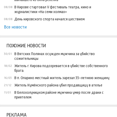
В Кирове стартовал V фестиваль театра, кино и
08/08
журналистики «На семи холмах»
День кировского спорта начался шествием
08/08
Все новости
ПОХОЖИЕ НОВОСТИ
В Вятских Полянах осужден мужчина за убийство
30/01
сожительницы
Житель г. Кирова подозревается в убийстве собственного
18/02
брата.
В п. Опарино местный житель зарезал 35-летнюю женщину.
16/03
Житель Кумёнского района убил продавщицу в ателье
21/12
В Белохолуницком районе мужчина умер после драки с
11/01
приятелем
РЕКЛАМА