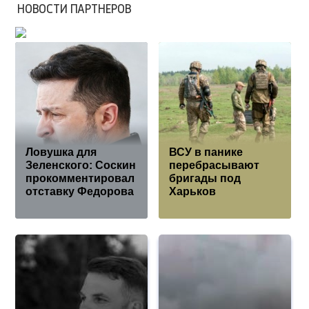
НОВОСТИ ПАРТНЕРОВ
Ловушка для
ВСУ в панике
Зеленского: Соскин
перебрасывают
прокомментировал
бригады под
отставку Федорова
Харьков