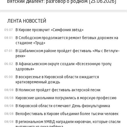
Вятский диалект: разговор о родном (23.06.2026)
ЛЕНТА НОВОСТЕЙ
В Кирове прозвучит «Симфония звёзд»
09:07
В Слободском продолжается ремонт беговых дорожек на
08:01
стадионе «Труд»
В Шабалинском районе пройдет фестиваль «Мы с Ветлуги-
07:01
реки»
В Афанасьевском округе создали «Всесезонную тропу
06:02
здоровья»
В воскресенье в Кировской области ожидается
05:00
кратковременный дождь
В Нолинске пройдет фестиваль актерской песни
08/08
Кировские школьники погрузились в морскую профессию
08/08
В Кировской области отмечают День физкультурника
08/08
Велофестиваль в Кирове объединил более тысячи человек
08/08
В региональном УМВД наградили кировчан, которые спасли
08/08
выпавшего из окна ребёнка