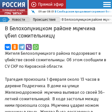
Прямой эфир
09 авг 08:01
В Слободском продолжается ремонт бего
Новости
Происшествия
В Белохолуницком районе мужч
В Белохолуницком районе мужчина
убил сожительницу
Жителя Белохолуницкого района подозревают в
убийстве своей сожительницы. Об этом сообщили в
СУ СКР по Кировской области.
Трагедия произошла 1 февраля около 13 часов в
деревне Подрезчиха. В доме на улице
Железнодорожной мужчина выпивал со своей 36-
летней сожительницей. В ходе застолья между
ними произошла ссора. Мужчина ударил ножом
женщину в грудь. Жертва была доставлена в