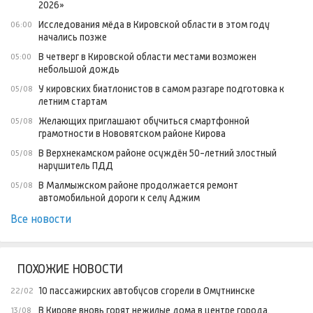
2026»
Исследования мёда в Кировской области в этом году
06:00
начались позже
В четверг в Кировской области местами возможен
05:00
небольшой дождь
У кировских биатлонистов в самом разгаре подготовка к
05/08
летним стартам
Желающих приглашают обучиться смартфонной
05/08
грамотности в Нововятском районе Кирова
В Верхнекамском районе осуждён 50-летний злостный
05/08
нарушитель ПДД
В Малмыжском районе продолжается ремонт
05/08
автомобильной дороги к селу Аджим
Все новости
ПОХОЖИЕ НОВОСТИ
10 пассажирских автобусов сгорели в Омутнинске
22/02
В Кирове вновь горят нежилые дома в центре города.
13/08