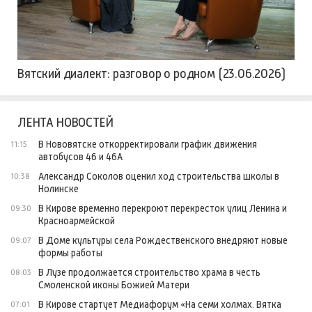
Вятский диалект: разговор о родном (23.06.2026)
ЛЕНТА НОВОСТЕЙ
В Нововятске откорректировали график движения
11:15
автобусов 46 и 46А
Александр Соколов оценил ход строительства школы в
10:38
Нолинске
В Кирове временно перекроют перекресток улиц Ленина и
09:30
Красноармейской
В Доме культуры села Рождественского внедряют новые
09:07
формы работы
В Лузе продолжается строительство храма в честь
08:03
Смоленской иконы Божией Матери
В Кирове стартует Медиафорум «На семи холмах. Вятка
07:01