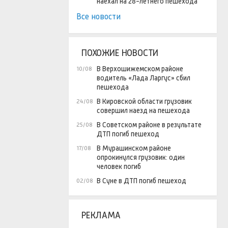
наехал на 28-летнего пешехода
Все новости
ПОХОЖИЕ НОВОСТИ
В Верхошижемском районе
10/08
водитель «Лада Ларгус» сбил
пешехода
В Кировской области грузовик
24/08
совершил наезд на пешехода
В Советском районе в результате
25/08
ДТП погиб пешеход
В Мурашинском районе
17/08
опрокинулся грузовик: один
человек погиб
В Суне в ДТП погиб пешеход
02/08
РЕКЛАМА