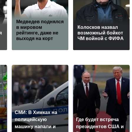
Медведев поднялся
в мировом
Колосков назвал
я
рейтинге, даже не
возможный бойкот
выходя на корт
ЧМ войной с ФИФА
СМИ: В Химках на
полицейскую
Где будет встреча
машину напали и
президентов США и