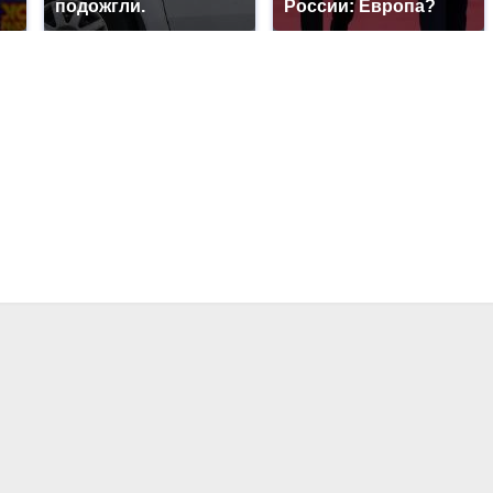
подожгли.
России: Европа?
?