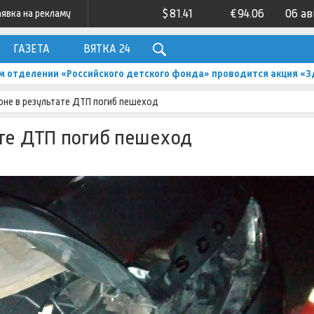
$
81.41
€
94.06
06 ав
аявка на рекламу
ГАЗЕТА
ВЯТКА 24
м отделении «Российского детского фонда» проводится акция «З
оне в результате ДТП погиб пешеход
ате ДТП погиб пешеход