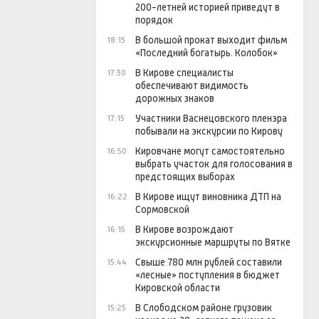
200-летней историей приведут в
порядок
В большой прокат выходит фильм
18:15
«Последний богатырь. Колобок»
В Кирове специалисты
17:30
обеспечивают видимость
дорожных знаков
Участники Васнецовского пленэра
17:15
побывали на экскурсии по Кирову
Кировчане могут самостоятельно
16:50
выбрать участок для голосования в
предстоящих выборах
В Кирове ищут виновника ДТП на
16:22
Сормовской
В Кирове возрождают
16:15
экскурсионные маршруты по Вятке
Свыше 780 млн рублей составили
15:44
«лесные» поступления в бюджет
Кировской области
В Слободском районе грузовик
15:25