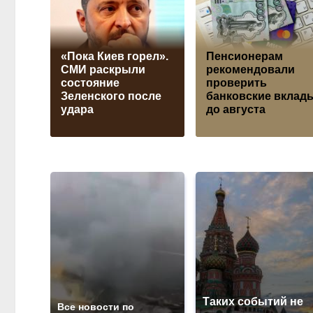
«Пока Киев горел».
Пенсионерам
СМИ раскрыли
рекомендовали
состояние
проверить
Зеленского после
банковские вклад
удара
до августа
Таких событий не
Все новости по