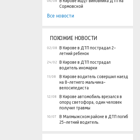
В Кирове ищут виновника ДТП на
06/08
Сормовской
Все новости
ПОХОЖИЕ НОВОСТИ
В Кирове в ДТП пострадал 2-
02/08
летний ребенок
В Кирове в ДТП пострадал
24/02
водитель иномарки
В Кирове водитель совершил наезд
11/08
на 8-летнего мальчика-
велосипедиста
В Кирове автомобиль врезался в
12/08
опору светофора, один человек
получил травмы
В Малмыжском районе в ДТП погиб
10/07
25-летний водитель.