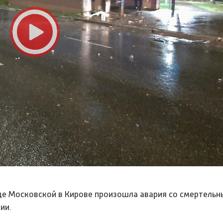
лице Московской в Кирове произошла авария со смертель
ии.