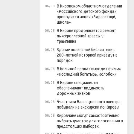
В Кировском областном отделении
06/08
«Российского детского фонда»
проводится акция «Здравствуй,
школа»
В Кирове продолжается ремонт
06/08
лыжероллерной трассы у
трамплина
Здание нолинской библиотеки с
06/08
200-летней историей приведут в
порядок
В большой прокат выходит фильм
06/08
«Последний богатырь. Колобок»
В Кирове специалисты
06/08
обеспечивают видимость
дорожных знаков
Участники Васнецовского пленэра
06/08
побывали на экскурсии по Кирову
Кировчане могут самостоятельно
06/08
выбрать участок для голосования в
предстоящих выборах