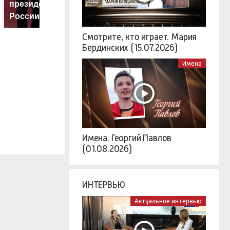
президентов США и
были украдены 18
к
России: Европа?
миллионов рублей
К
Смотрите, кто играет. Мария
Бердинских (15.07.2026)
Имена
Имена. Георгий Павлов
(01.08.2026)
ИНТЕРВЬЮ
Актуальное интервью