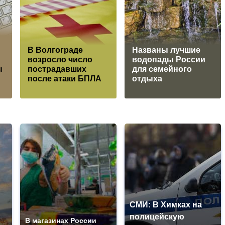
В Волгограде
Названы лучшие
возросло число
водопады России
ы
пострадавших
для семейного
после атаки БПЛА
отдыха
СМИ: В Химках на
полицейскую
В магазинах России