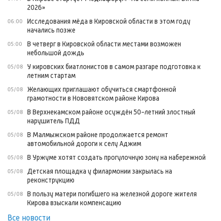
2026»
Исследования мёда в Кировской области в этом году
06:00
начались позже
В четверг в Кировской области местами возможен
05:00
небольшой дождь
У кировских биатлонистов в самом разгаре подготовка к
05/08
летним стартам
Желающих приглашают обучиться смартфонной
05/08
грамотности в Нововятском районе Кирова
В Верхнекамском районе осуждён 50-летний злостный
05/08
нарушитель ПДД
В Малмыжском районе продолжается ремонт
05/08
автомобильной дороги к селу Аджим
В Уржуме хотят создать прогулочную зону на набережной
05/08
Детская площадка у филармонии закрылась на
05/08
реконструкцию
В пользу матери погибшего на железной дороге жителя
05/08
Кирова взыскали компенсацию
Все новости