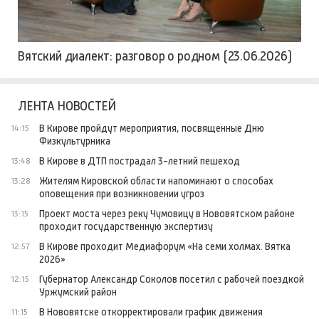
Вятский диалект: разговор о родном (23.06.2026)
ЛЕНТА НОВОСТЕЙ
В Кирове пройдут мероприятия, посвященные Дню
14:15
Физкультурника
В Кирове в ДТП пострадал 3-летний пешеход
13:48
Жителям Кировской области напоминают о способах
13:28
оповещения при возникновении угроз
Проект моста через реку Чумовицу в Нововятском районе
13:15
проходит государственную экспертизу
В Кирове проходит Медиафорум «На семи холмах. Вятка
12:57
2026»
Губернатор Александр Соколов посетил с рабочей поездкой
12:15
Уржумский район
В Нововятске откорректировали график движения
11:15