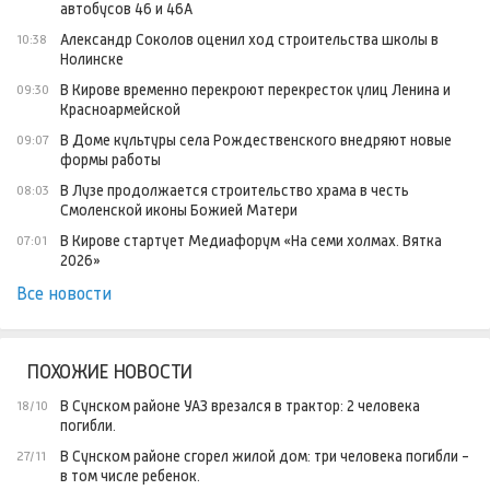
автобусов 46 и 46А
Александр Соколов оценил ход строительства школы в
10:38
Нолинске
В Кирове временно перекроют перекресток улиц Ленина и
09:30
Красноармейской
В Доме культуры села Рождественского внедряют новые
09:07
формы работы
В Лузе продолжается строительство храма в честь
08:03
Смоленской иконы Божией Матери
В Кирове стартует Медиафорум «На семи холмах. Вятка
07:01
2026»
Все новости
ПОХОЖИЕ НОВОСТИ
В Сунском районе УАЗ врезался в трактор: 2 человека
18/10
погибли.
В Сунском районе сгорел жилой дом: три человека погибли -
27/11
в том числе ребенок.