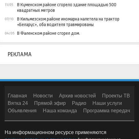
В Куменском районе сгорело здание площадью 500
11/05
квадратных метров
В Кильмезском районе иномарка налетела на трактор
07/10
«Беларус», оба водителя травмированы
В Фаленском районе сгорел дом.
04/05
РЕКЛАМА
Главная
Новости
Архив новостей
Проекты ТВ
Вятка 24
Прямой эфир
Радио
Наши услуги
Объявления
Наша команда
Программа передач
На информационном ресурсе применяются