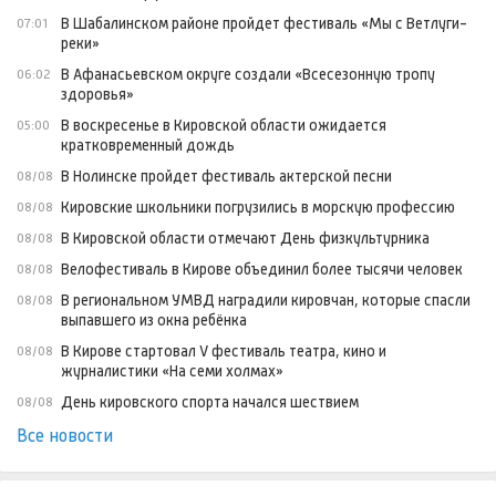
В Шабалинском районе пройдет фестиваль «Мы с Ветлуги-
07:01
реки»
В Афанасьевском округе создали «Всесезонную тропу
06:02
здоровья»
В воскресенье в Кировской области ожидается
05:00
кратковременный дождь
В Нолинске пройдет фестиваль актерской песни
08/08
Кировские школьники погрузились в морскую профессию
08/08
В Кировской области отмечают День физкультурника
08/08
Велофестиваль в Кирове объединил более тысячи человек
08/08
В региональном УМВД наградили кировчан, которые спасли
08/08
выпавшего из окна ребёнка
В Кирове стартовал V фестиваль театра, кино и
08/08
журналистики «На семи холмах»
День кировского спорта начался шествием
08/08
Все новости