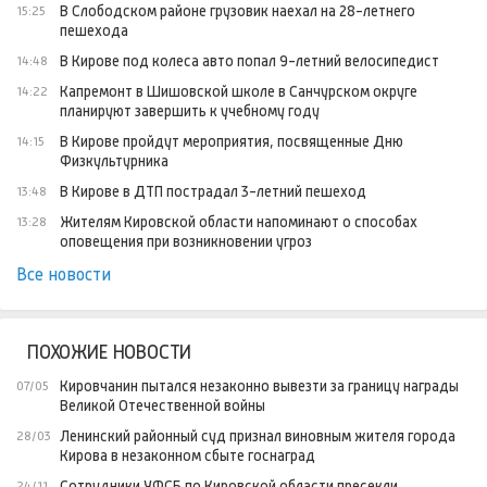
В Слободском районе грузовик наехал на 28-летнего
15:25
пешехода
В Кирове под колеса авто попал 9-летний велосипедист
14:48
Капремонт в Шишовской школе в Санчурском округе
14:22
планируют завершить к учебному году
В Кирове пройдут мероприятия, посвященные Дню
14:15
Физкультурника
В Кирове в ДТП пострадал 3-летний пешеход
13:48
Жителям Кировской области напоминают о способах
13:28
оповещения при возникновении угроз
Все новости
ПОХОЖИЕ НОВОСТИ
Кировчанин пытался незаконно вывезти за границу награды
07/05
Великой Отечественной войны
Ленинский районный суд признал виновным жителя города
28/03
Кирова в незаконном сбыте госнаград
Сотрудники УФСБ по Кировской области пресекли
24/11