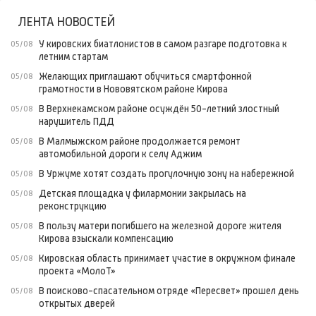
ЛЕНТА НОВОСТЕЙ
У кировских биатлонистов в самом разгаре подготовка к
05/08
летним стартам
Желающих приглашают обучиться смартфонной
05/08
грамотности в Нововятском районе Кирова
В Верхнекамском районе осуждён 50-летний злостный
05/08
нарушитель ПДД
В Малмыжском районе продолжается ремонт
05/08
автомобильной дороги к селу Аджим
В Уржуме хотят создать прогулочную зону на набережной
05/08
Детская площадка у филармонии закрылась на
05/08
реконструкцию
В пользу матери погибшего на железной дороге жителя
05/08
Кирова взыскали компенсацию
Кировская область принимает участие в окружном финале
05/08
проекта «МолоТ»
В поисково-спасательном отряде «Пересвет» прошел день
05/08
открытых дверей