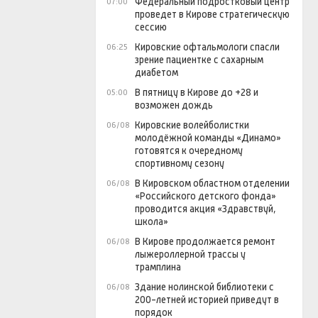
Федеральный подростковый центр
07:00
проведет в Кирове стратегическую
сессию
Кировские офтальмологи спасли
06:25
зрение пациентке с сахарным
диабетом
В пятницу в Кирове до +28 и
05:00
возможен дождь
Кировские волейболистки
06/08
молодёжной команды «Динамо»
готовятся к очередному
спортивному сезону
В Кировском областном отделении
06/08
«Российского детского фонда»
проводится акция «Здравствуй,
школа»
В Кирове продолжается ремонт
06/08
лыжероллерной трассы у
трамплина
Здание нолинской библиотеки с
06/08
200-летней историей приведут в
порядок