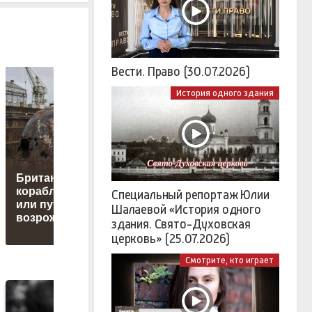
Вести. Право (30.07.2026)
История одного здания
Британия: крах
кораблестроения
Специальный репортаж Юлии
или путь к
Габриэль Мурешан
Шалаевой «История одного
возрождению
утонул в озере
здания. Свято-Духовская
церковь» (25.07.2026)
Смотрите, кто играет