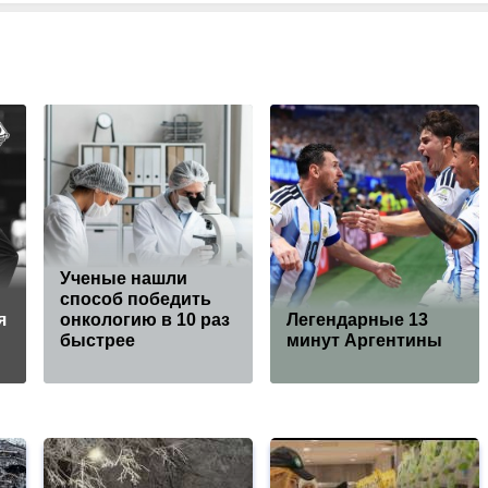
Ученые нашли
способ победить
я
онкологию в 10 раз
Легендарные 13
быстрее
минут Аргентины