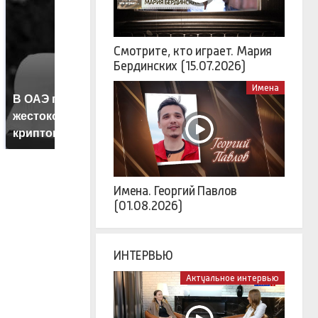
Смотрите, кто играет. Мария
Бердинских (15.07.2026)
Имена
В ОАЭ произошло
Т
Все новости по
жестокое убийство
б
падению вертолета на
криптомиллионера
ж
Кавказе: читать здесь
Имена. Георгий Павлов
(01.08.2026)
ИНТЕРВЬЮ
Актуальное интервью