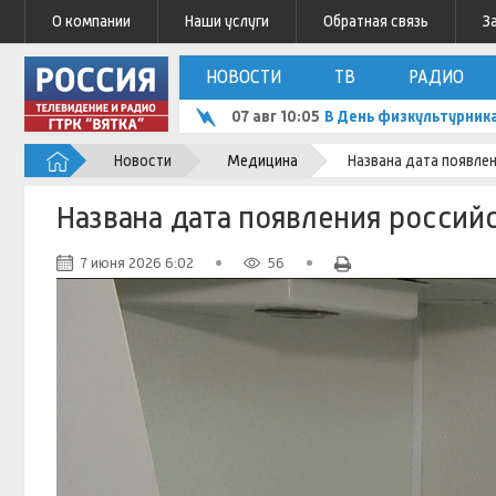
О компании
Наши услуги
Обратная связь
З
НОВОСТИ
ТВ
РАДИО
07 авг 10:05
В День физкультурник
Новости
Медицина
Названа дата появлен
Названа дата появления россий
7 июня 2026 6:02
56