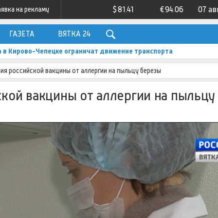
$
81.41
€
94.06
07 ав
аявка на рекламу
ГАЗЕТА
ВЯТКА 24
а в Кирово-Чепецке ограничат движение транспорта
ия российской вакцины от аллергии на пыльцу березы
ской вакцины от аллергии на пыльцу