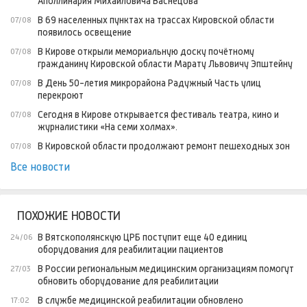
Аполлинария Михайловича Васнецова
В 69 населенных пунктах на трассах Кировской области
07/08
появилось освещение
В Кирове открыли мемориальную доску почётному
07/08
гражданину Кировской области Марату Львовичу Эпштейну
В День 50-летия микрорайона Радужный Часть улиц
07/08
перекроют
Сегодня в Кирове открывается фестиваль театра, кино и
07/08
журналистики «На семи холмах».
В Кировской области продолжают ремонт пешеходных зон
07/08
Все новости
ПОХОЖИЕ НОВОСТИ
В Вятскополянскую ЦРБ поступит еще 40 единиц
24/06
оборудования для реабилитации пациентов
В России региональным медицинским организациям помогут
27/03
обновить оборудование для реабилитации
В службе медицинской реабилитации обновлено
17:02