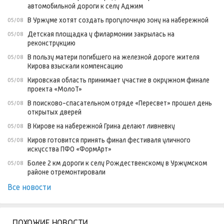
автомобильной дороги к селу Аджим
В Уржуме хотят создать прогулочную зону на набережной
05/08
Детская площадка у филармонии закрылась на
05/08
реконструкцию
В пользу матери погибшего на железной дороге жителя
05/08
Кирова взыскали компенсацию
Кировская область принимает участие в окружном финале
05/08
проекта «МолоТ»
В поисково-спасательном отряде «Пересвет» прошел день
05/08
открытых дверей
В Кирове на набережной Грина делают ливневку
05/08
Киров готовится принять финал фестиваля уличного
05/08
искусства ПФО «ФормАрт»
Более 2 км дороги к селу Рождественскому в Уржумском
05/08
районе отремонтировали
Все новости
ПОХОЖИЕ НОВОСТИ