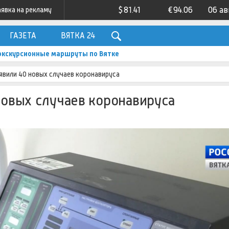
$
81.41
€
94.06
06 ав
аявка на рекламу
ГАЗЕТА
ВЯТКА 24
экскурсионные маршруты по Вятке
ыявили 40 новых случаев коронавируса
новых случаев коронавируса