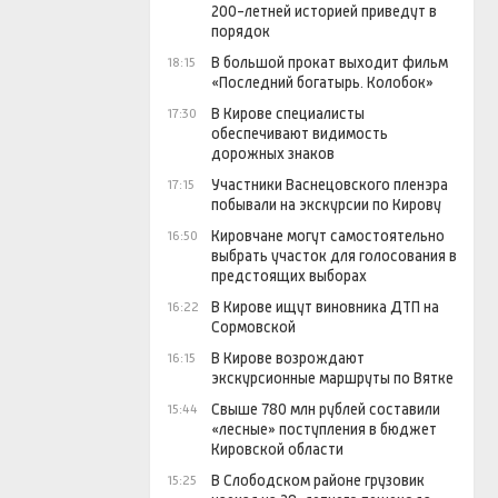
200-летней историей приведут в
порядок
В большой прокат выходит фильм
18:15
«Последний богатырь. Колобок»
В Кирове специалисты
17:30
обеспечивают видимость
дорожных знаков
Участники Васнецовского пленэра
17:15
побывали на экскурсии по Кирову
Кировчане могут самостоятельно
16:50
выбрать участок для голосования в
предстоящих выборах
В Кирове ищут виновника ДТП на
16:22
Сормовской
В Кирове возрождают
16:15
экскурсионные маршруты по Вятке
Свыше 780 млн рублей составили
15:44
«лесные» поступления в бюджет
Кировской области
В Слободском районе грузовик
15:25