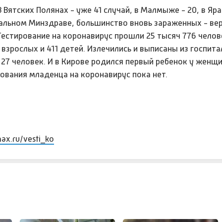
ятских Полянах - уже 41 случай, в Малмыже - 20, в Яран
нальном Минздраве, большинство вновь зараженных - в
Тестирование на коронавирус прошли 25 тысяч 776 челов
зрослых и 411 детей. Излечились и выписаны из госпита
 27 человек. И в Кирове родился первый ребенок у женщ
рования младенца на коронавирус пока нет.
max.ru/vesti_ko