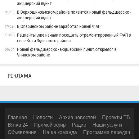
акушерский пункт
В Верхошижемском районе появится новый фельдшерско-
10/10
акушерский пункт
В Опаринском районе заработал новый ФАП
17/02
Пациенты уже начали посещать отремонтированный ФАП в
30/09
селе Коса Зуевского района
Новый фельдшерско-акушерский пункт открылся в
06/04
Унинском районе
РЕКЛАМА
Главная
Новости
Архив новостей
Проекты ТВ
Вятка 24
Прямой эфир
Радио
Наши услуги
Объявления
Наша команда
Программа передач