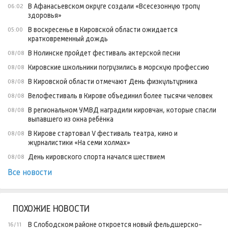
В Афанасьевском округе создали «Всесезонную тропу
06:02
здоровья»
В воскресенье в Кировской области ожидается
05:00
кратковременный дождь
В Нолинске пройдет фестиваль актерской песни
08/08
Кировские школьники погрузились в морскую профессию
08/08
В Кировской области отмечают День физкультурника
08/08
Велофестиваль в Кирове объединил более тысячи человек
08/08
В региональном УМВД наградили кировчан, которые спасли
08/08
выпавшего из окна ребёнка
В Кирове стартовал V фестиваль театра, кино и
08/08
журналистики «На семи холмах»
День кировского спорта начался шествием
08/08
Все новости
ПОХОЖИЕ НОВОСТИ
В Слободском районе откроется новый фельдшерско-
16/11