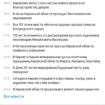
Кировчане могут стать частью нового проекта по
18:30
благоустройству дворов
В лесах Кировской области проходят биотехнические
18:15
мероприятия
Все 133 точки квеста «Вятка на ладони» прошла семья из
17:30
Богородского округа
170 лет исполнилось со дня рождения русского художника
17:15
Аполлинария Михайловича Васнецова
В 69 населенных пунктах на трассах Кировской области
16:47
появилось освещение
В Кирове открыли мемориальную доску почётному
16:15
гражданину Кировской области Марату Львовичу Эпштейну
В День 50-летия микрорайона Радужный Часть улиц
15:44
перекроют
Сегодня в Кирове открывается фестиваль театра, кино и
15:15
журналистики «На семи холмах».
В Кировской области продолжают ремонт пешеходных зон
14:52
Все новости