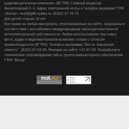
радиовещательная компания» (ВГТРК). Главный редактор -
Филипповский А. А. Адрес электронной почты и телефон редакции ГТРК
«Вятка»: vesti@gtrk-vyatka.ru, (8332) 37-76-75.
Для детей старше 16 лет.
Все права на любые материалы, опубликованные на сайте, защищены в
соответствии с российским и международным законодательством об
интеллектуальной собственности. Любое использование текстовых,
фото, аудио и видеоматериалов возможно только с согласия
правообладателя (ВГТРК). Телефон программы "Вести. Кировская
область" : (8332) 67-63-00, Реклама на сайте: т.67-67-00. Разработка и
техническое сопровождение сайта: группа компьютерного обеспечения
ГТРК "Вятка".