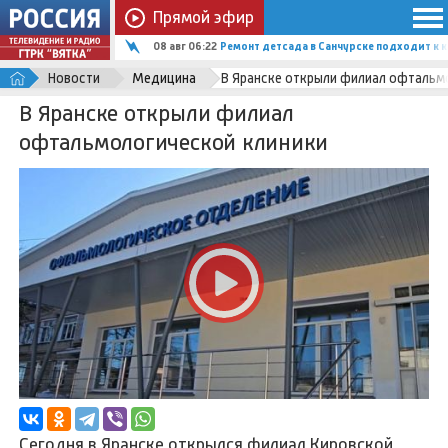
Прямой эфир
08 авг 06:22
Ремонт детсада в Санчурске подходит к 
Новости
Медицина
В Яранске открыли филиал офтальм
В Яранске открыли филиал
офтальмологической клиники
Сегодня в Яранске открылся филиал Кировской