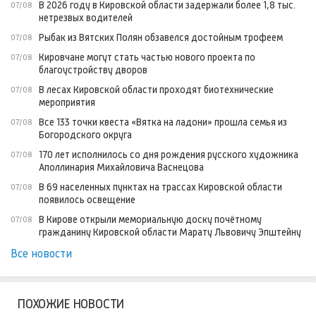
В 2026 году в Кировской области задержали более 1,8 тыс.
07/08
нетрезвых водителей
Рыбак из Вятских Полян обзавелся достойным трофеем
07/08
Кировчане могут стать частью нового проекта по
07/08
благоустройству дворов
В лесах Кировской области проходят биотехнические
07/08
мероприятия
Все 133 точки квеста «Вятка на ладони» прошла семья из
07/08
Богородского округа
170 лет исполнилось со дня рождения русского художника
07/08
Аполлинария Михайловича Васнецова
В 69 населенных пунктах на трассах Кировской области
07/08
появилось освещение
В Кирове открыли мемориальную доску почётному
07/08
гражданину Кировской области Марату Львовичу Эпштейну
Все новости
ПОХОЖИЕ НОВОСТИ