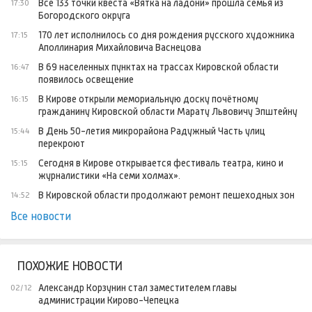
Все 133 точки квеста «Вятка на ладони» прошла семья из
17:30
Богородского округа
170 лет исполнилось со дня рождения русского художника
17:15
Аполлинария Михайловича Васнецова
В 69 населенных пунктах на трассах Кировской области
16:47
появилось освещение
В Кирове открыли мемориальную доску почётному
16:15
гражданину Кировской области Марату Львовичу Эпштейну
В День 50-летия микрорайона Радужный Часть улиц
15:44
перекроют
Сегодня в Кирове открывается фестиваль театра, кино и
15:15
журналистики «На семи холмах».
В Кировской области продолжают ремонт пешеходных зон
14:52
Все новости
ПОХОЖИЕ НОВОСТИ
Александр Корзунин стал заместителем главы
02/12
администрации Кирово-Чепецка