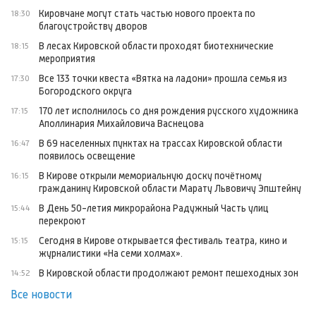
Кировчане могут стать частью нового проекта по
18:30
благоустройству дворов
В лесах Кировской области проходят биотехнические
18:15
мероприятия
Все 133 точки квеста «Вятка на ладони» прошла семья из
17:30
Богородского округа
170 лет исполнилось со дня рождения русского художника
17:15
Аполлинария Михайловича Васнецова
В 69 населенных пунктах на трассах Кировской области
16:47
появилось освещение
В Кирове открыли мемориальную доску почётному
16:15
гражданину Кировской области Марату Львовичу Эпштейну
В День 50-летия микрорайона Радужный Часть улиц
15:44
перекроют
Сегодня в Кирове открывается фестиваль театра, кино и
15:15
журналистики «На семи холмах».
В Кировской области продолжают ремонт пешеходных зон
14:52
Все новости