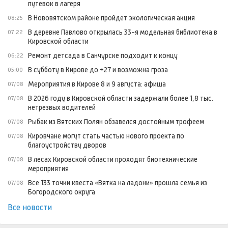
путевок в лагеря
В Нововятском районе пройдет экологическая акция
08:25
В деревне Павлово открылась 33-я модельная библиотека в
07:22
Кировской области
Ремонт детсада в Санчурске подходит к концу
06:22
В субботу в Кирове до +27 и возможна гроза
05:00
Мероприятия в Кирове 8 и 9 августа: афиша
07/08
В 2026 году в Кировской области задержали более 1,8 тыс.
07/08
нетрезвых водителей
Рыбак из Вятских Полян обзавелся достойным трофеем
07/08
Кировчане могут стать частью нового проекта по
07/08
благоустройству дворов
В лесах Кировской области проходят биотехнические
07/08
мероприятия
Все 133 точки квеста «Вятка на ладони» прошла семья из
07/08
Богородского округа
Все новости