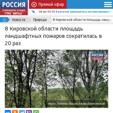
Прямой эфир
08 авг 09:30
В регионе завершилась летняя кампания 
Новости
Природа
В Кировской области площадь ландша
В Кировской области площадь
ландшафтных пожаров сократилась в
20 раз
Фото: Полины Васильевны Бересневой