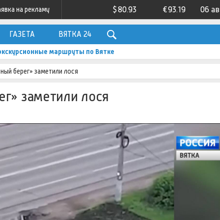
$
80.93
€
93.19
06 а
аявка на рекламу
ГАЗЕТА
ВЯТКА 24
экскурсионные маршруты по Вятке
ный берег» заметили лося
ег» заметили лося