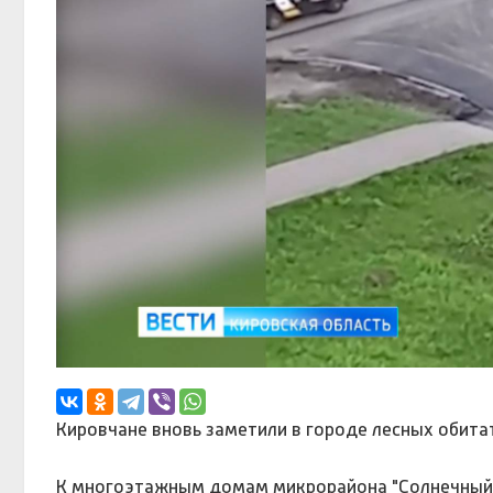
Кировчане вновь заметили в городе лесных обита
К многоэтажным домам микрорайона "Солнечный бе