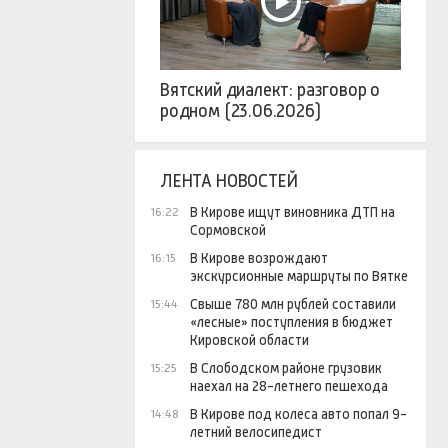
Вятский диалект: разговор о
родном (23.06.2026)
ЛЕНТА НОВОСТЕЙ
В Кирове ищут виновника ДТП на
16:22
Сормовской
В Кирове возрождают
16:15
экскурсионные маршруты по Вятке
Свыше 780 млн рублей составили
15:44
«лесные» поступления в бюджет
Кировской области
В Слободском районе грузовик
15:25
наехал на 28-летнего пешехода
В Кирове под колеса авто попал 9-
14:48
летний велосипедист