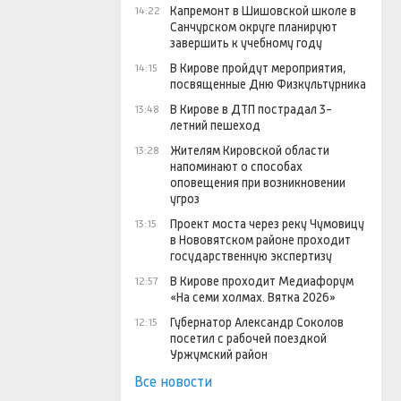
Капремонт в Шишовской школе в
14:22
Санчурском округе планируют
завершить к учебному году
В Кирове пройдут мероприятия,
14:15
посвященные Дню Физкультурника
В Кирове в ДТП пострадал 3-
13:48
летний пешеход
Жителям Кировской области
13:28
напоминают о способах
оповещения при возникновении
угроз
Проект моста через реку Чумовицу
13:15
в Нововятском районе проходит
государственную экспертизу
В Кирове проходит Медиафорум
12:57
«На семи холмах. Вятка 2026»
Губернатор Александр Соколов
12:15
посетил с рабочей поездкой
Уржумский район
Все новости