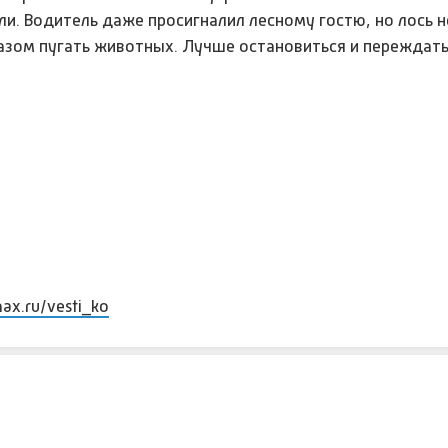
ли. Водитель даже просигналил лесному гостю, но лось н
азом пугать животных. Лучше остановиться и переждать
max.ru/vesti_ko