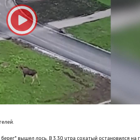
телей.
рег" вышел лось. В 3.30 утра сохатый остановился на г