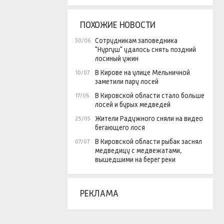
ПОХОЖИЕ НОВОСТИ
Сотрудникам заповедника
30/06
"Нургуш" удалось снять поздний
лосиный ужин
В Кирове на улице Мельничной
10/07
заметили пару лосей
В Кировской области стало больше
17/06
лосей и бурых медведей
Жители Радужного сняли на видео
25/05
бегающего лося
В Кировской области рыбак заснял
07/07
медведицу с медвежатами,
вышедшими на берег реки
РЕКЛАМА