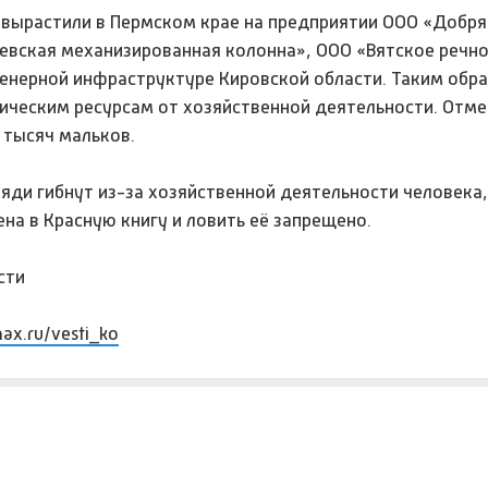
вырастили в Пермском крае на предприятии ООО «Добря
евская механизированная колонна», ООО «Вятское речн
женерной инфраструктуре Кировской области. Таким обр
ческим ресурсам от хозяйственной деятельности. Отме
 тысяч мальков.
ляди гибнут из-за хозяйственной деятельности человека
на в Красную книгу и ловить её запрещено.
сти
max.ru/vesti_ko