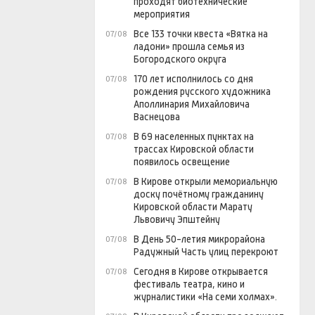
проходят биотехнические
мероприятия
Все 133 точки квеста «Вятка на
07/08
ладони» прошла семья из
Богородского округа
170 лет исполнилось со дня
07/08
рождения русского художника
Аполлинария Михайловича
Васнецова
В 69 населенных пунктах на
07/08
трассах Кировской области
появилось освещение
В Кирове открыли мемориальную
07/08
доску почётному гражданину
Кировской области Марату
Львовичу Эпштейну
В День 50-летия микрорайона
07/08
Радужный Часть улиц перекроют
Сегодня в Кирове открывается
07/08
фестиваль театра, кино и
журналистики «На семи холмах».