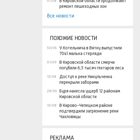
В Кировской области продолжают
07/08
ремонт пешеходных зон
Все новости
ПОХОЖИЕ НОВОСТИ
У Котельнича в Вятку выпустили
30/06
7041 малька стерляди.
В Кировской области смерчи
01/09
погубили 6,5 тысяч гектаров леса
Доступ к реке Никульченка
13/08
перекрыли заборами
Буря нанесла ущерб 12 районам
28/06
Кировской области
В Кирово-Чепецком районе
10/08
подтвердили загрязнение реки
Чахловицы
РЕКЛАМА