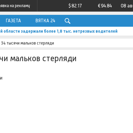
$
82.17
€
94.84
08 ав
аявка на рекламу
ГАЗЕТА
ВЯТКА 24
ой области задержали более 1,8 тыс. нетрезвых водителей
и 34 тысячи мальков стерляди
ячи мальков стерляди