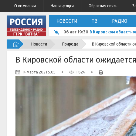
О компании
Наши услуги
Обратная связь
З
НОВОСТИ
ТВ
РАДИО
06 авг 19:30
В Кировском областно
Новости
Природа
В Кировской области 
В Кировской области ожидаетс
14 марта 2021 5:05
1 824