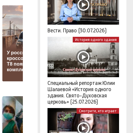
Вести. Право (30.07.2026)
История одного здания
У российского
кроссовера Tenet
В Тюмени и
T8 появилась новая
Тюменском округе
комплектация
ввели режим ЧС
Специальный репортаж Юлии
Шалаевой «История одного
здания. Свято-Духовская
церковь» (25.07.2026)
Смотрите, кто играет