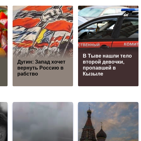
В Тыве нашли тело
Дугин: Запад хочет
второй девочки,
вернуть Россию в
пропавшей в
рабство
Кызыле