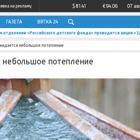
$
81.41
€
94.06
07 ав
аявка на рекламу
ГАЗЕТА
ВЯТКА 24
м отделении «Российского детского фонда» проводится акция «З
ожидается небольшое потепление
я небольшое потепление