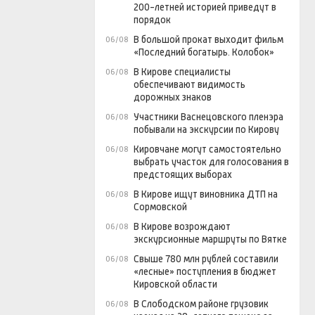
200-летней историей приведут в
порядок
В большой прокат выходит фильм
06/08
«Последний богатырь. Колобок»
В Кирове специалисты
06/08
обеспечивают видимость
дорожных знаков
Участники Васнецовского пленэра
06/08
побывали на экскурсии по Кирову
Кировчане могут самостоятельно
06/08
выбрать участок для голосования в
предстоящих выборах
В Кирове ищут виновника ДТП на
06/08
Сормовской
В Кирове возрождают
06/08
экскурсионные маршруты по Вятке
Свыше 780 млн рублей составили
06/08
«лесные» поступления в бюджет
Кировской области
В Слободском районе грузовик
06/08