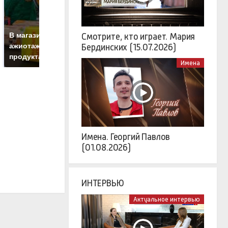
СМИ: В Химках на
полицейскую
Г
В магазинах России
Смотрите, кто играет. Мария
машину напали и
п
ажиотаж из-за этого
Бердинских (15.07.2026)
подожгли.
Р
продукта: что купить?
Имена
Имена. Георгий Павлов
(01.08.2026)
ИНТЕРВЬЮ
Актуальное интервью