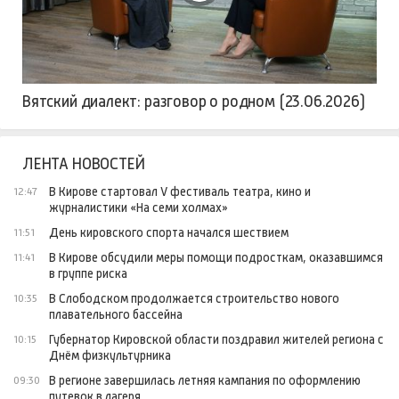
Вятский диалект: разговор о родном (23.06.2026)
ЛЕНТА НОВОСТЕЙ
В Кирове стартовал V фестиваль театра, кино и
12:47
журналистики «На семи холмах»
День кировского спорта начался шествием
11:51
В Кирове обсудили меры помощи подросткам, оказавшимся
11:41
в группе риска
В Слободском продолжается строительство нового
10:35
плавательного бассейна
Губернатор Кировской области поздравил жителей региона с
10:15
Днём физкультурника
В регионе завершилась летняя кампания по оформлению
09:30
путевок в лагеря