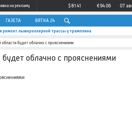
$
81.41
€
94.06
07 ав
аявка на рекламу
ГАЗЕТА
ВЯТКА 24
я ремонт лыжероллерной трассы у трамплина
й области будет облачно с прояснениями
и будет облачно с прояснениями