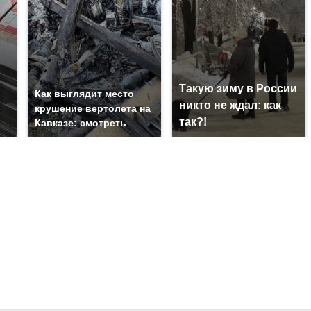
Такую зиму в России
Как выглядит место
никто не ждал: как
крушение вертолета на
так?!
Кавказе: смотреть