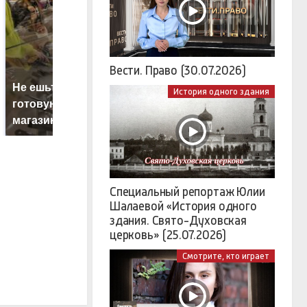
Вести. Право (30.07.2026)
Не ешьте эту
В ОАЭ произошло
История одного здания
В
готовую еду из
жестокое убийство
п
магазина: список
криптомиллионера
К
Специальный репортаж Юлии
Шалаевой «История одного
здания. Свято-Духовская
церковь» (25.07.2026)
Смотрите, кто играет