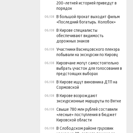
200-летней историей приведут в
порядок
В большой прокат выходит фильм
06/08
«Последний богатырь. Колобок»
В Кирове специалисты
06/08
обеспечивают видимость
дорожных знаков
Участники Васнецовского пленэра
06/08
побывали на экскурсии по Кирову
Кировчане могут самостоятельно
06/08
выбрать участок для голосования в
предстоящих выборах
В Кирове ищут виновника ДТП на
06/08
Сормовской
В Кирове возрождают
06/08
экскурсионные маршруты по Вятке
Свыше 780 млн рублей составили
06/08
«лесные» поступления в бюджет
Кировской области
В Слободском районе грузовик
06/08