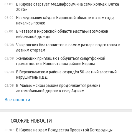
В Кирове стартует Медиафорум «На семи холмах. Вятка
07:01
2026»
Исследования мёда в Кировской области в этом году
06:00
начались позже
В четверг в Кировской области местами возможен
05:00
небольшой дождь
У кировских биатлонистов в самом разгаре подготовка к
05/08
летним стартам
Желающих приглашают обучиться смартфонной
05/08
грамотности в Нововятском районе Кирова
В Верхнекамском районе осуждён 50-летний злостный
05/08
нарушитель ПДД
В Малмыжском районе продолжается ремонт
05/08
автомобильной дороги к селу Аджим
Все новости
ПОХОЖИЕ НОВОСТИ
В Кирове на храм Рождества Пресвятой Богородицы
28/07