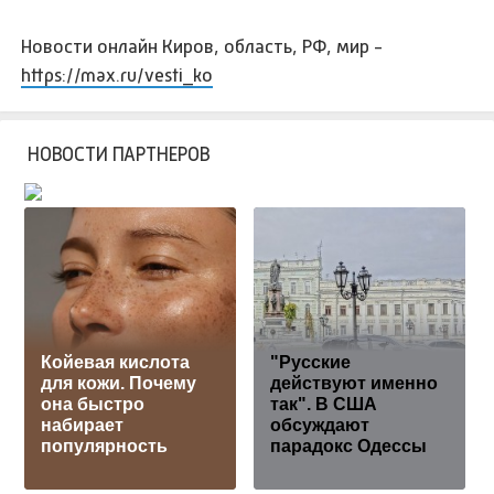
Новости онлайн Киров, область, РФ, мир -
https://max.ru/vesti_ko
НОВОСТИ ПАРТНЕРОВ
Койевая кислота
"Русские
для кожи. Почему
действуют именно
она быстро
так". В США
набирает
обсуждают
популярность
парадокс Одессы