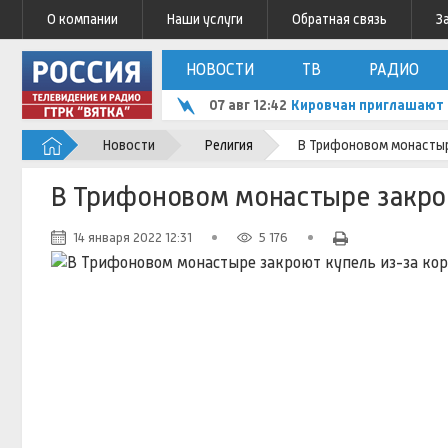
О компании
Наши услуги
Обратная связь
З
НОВОСТИ
ТВ
РАДИО
07 авг 12:42
Кировчан приглашают 
Новости
Религия
В Трифоновом монастыр
В Трифоновом монастыре закро
14 января 2022 12:31
5 176