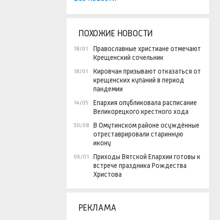
ПОХОЖИЕ НОВОСТИ
Православные христиане отмечают
18/01
Крещенский сочельник
Кировчан призывают отказаться от
18/01
крещенских купаний в период
пандемии
Епархия опубликовала расписание
14/05
Великорецкого крестного хода
В Омутинском районе осуждённые
30/08
отреставрировали старинную
икону
Приходы Вятской Епархии готовы к
06/01
встрече праздника Рождества
Христова
РЕКЛАМА