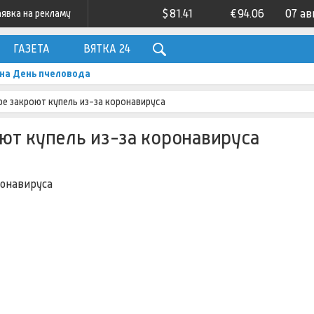
$
81.41
€
94.06
07 ав
аявка на рекламу
ГАЗЕТА
ВЯТКА 24
на День пчеловода
е закроют купель из-за коронавируса
ют купель из-за коронавируса