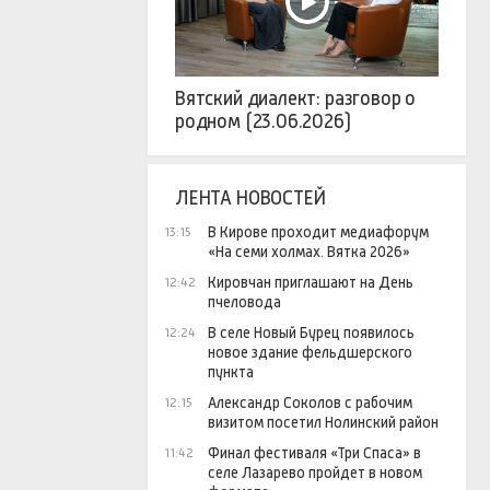
Вятский диалект: разговор о
родном (23.06.2026)
ЛЕНТА НОВОСТЕЙ
В Кирове проходит медиафорум
13:15
«На семи холмах. Вятка 2026»
Кировчан приглашают на День
12:42
пчеловода
В селе Новый Бурец появилось
12:24
новое здание фельдшерского
пункта
Александр Соколов с рабочим
12:15
визитом посетил Нолинский район
Финал фестиваля «Три Спаса» в
11:42
селе Лазарево пройдет в новом