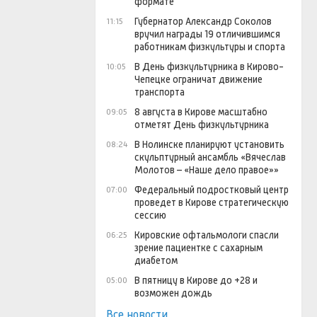
формате
Губернатор Александр Соколов
11:15
вручил награды 19 отличившимся
работникам физкультуры и спорта
В День физкультурника в Кирово-
10:05
Чепецке ограничат движение
транспорта
8 августа в Кирове масштабно
09:05
отметят День физкультурника
В Нолинске планируют установить
08:24
скульптурный ансамбль «Вячеслав
Молотов – «Наше дело правое»»
Федеральный подростковый центр
07:00
проведет в Кирове стратегическую
сессию
Кировские офтальмологи спасли
06:25
зрение пациентке с сахарным
диабетом
В пятницу в Кирове до +28 и
05:00
возможен дождь
Все новости