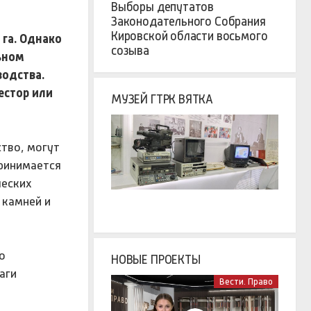
Выборы депутатов
Законодательного Собрания
Кировской области восьмого
 га. Однако
созыва
ьном
водства.
естор или
МУЗЕЙ ГТРК ВЯТКА
тво, могут
принимается
ческих
 камней и
о
НОВЫЕ ПРОЕКТЫ
аги
Вести. Право