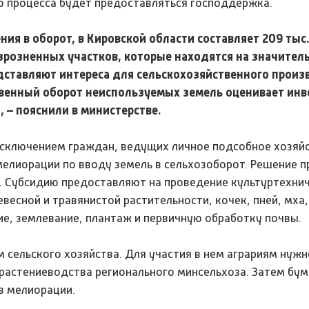
о процесса будет предоставляться господдержка.
ия в оборот, в Кировской области составляет 209 тыс.
зрозненных участков, которые находятся на значител
дставляют интереса для сельскохозяйственного произ
твенный оборот неиспользуемых земель оценивает инв
 – пояснили в министерстве.
сключением граждан, ведущих личное подсобное хозяйс
мелиорации по вводу земель в сельхозоборот. Решение 
и. Субсидию предоставляют на проведение культуртехни
весной и травянистой растительности, кочек, пней, мха,
ие, землевание, плантаж и первичную обработку почвы.
сельского хозяйства. Для участия в нем аграриям нужн
растениеводства регионального минсельхоза. Затем бум
в мелиорации.