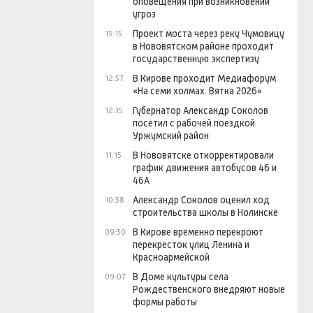
оповещения при возникновении
угроз
Проект моста через реку Чумовицу
13:15
в Нововятском районе проходит
государственную экспертизу
В Кирове проходит Медиафорум
12:57
«На семи холмах. Вятка 2026»
Губернатор Александр Соколов
12:15
посетил с рабочей поездкой
Уржумский район
В Нововятске откорректировали
11:15
график движения автобусов 46 и
46А
Александр Соколов оценил ход
10:38
строительства школы в Нолинске
В Кирове временно перекроют
09:30
перекресток улиц Ленина и
Красноармейской
В Доме культуры села
09:07
Рождественского внедряют новые
формы работы