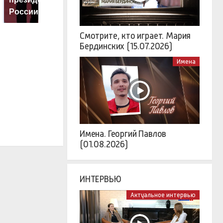
России: Европа?
миллионов рублей
т
Смотрите, кто играет. Мария
Бердинских (15.07.2026)
Имена
Имена. Георгий Павлов
(01.08.2026)
ИНТЕРВЬЮ
Актуальное интервью