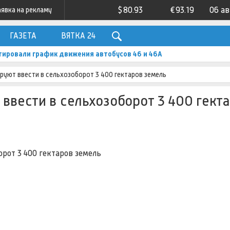
$
80.93
€
93.19
06 а
аявка на рекламу
ГАЗЕТА
ВЯТКА 24
енил ход строительства школы в Нолинске
руют ввести в сельхозоборот 3 400 гектаров земель
 ввести в сельхозоборот 3 400 гект