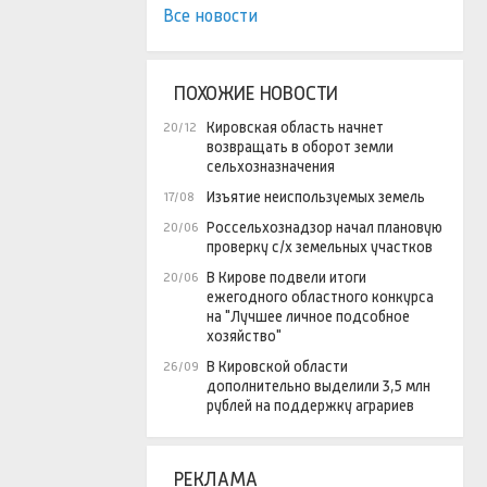
Все новости
ПОХОЖИЕ НОВОСТИ
Кировская область начнет
20/12
возвращать в оборот земли
сельхозназначения
Изъятие неиспользуемых земель
17/08
Россельхознадзор начал плановую
20/06
проверку с/х земельных участков
В Кирове подвели итоги
20/06
ежегодного областного конкурса
на "Лучшее личное подсобное
хозяйство"
В Кировской области
26/09
дополнительно выделили 3,5 млн
рублей на поддержку аграриев
РЕКЛАМА