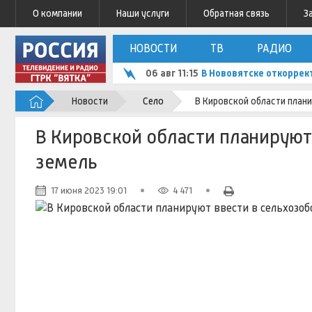
О компании
Наши услуги
Обратная связь
З
НОВОСТИ
ТВ
РАДИО
06 авг 10:38
Александр Соколов оц
Новости
Село
В Кировской области плани
В Кировской области планируют
земель
17 июня 2023 19:01
4 471