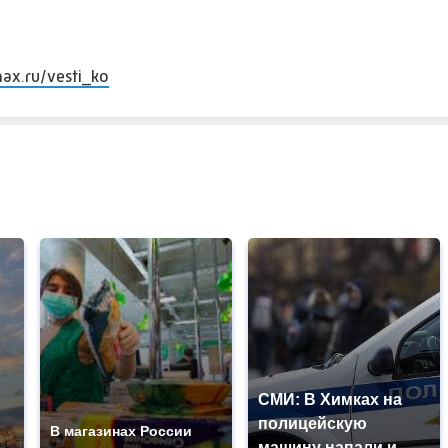
max.ru/vesti_ko
СМИ: В Химках на
полицейскую
В магазинах России
машину напали и