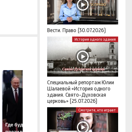
Вести. Право (30.07.2026)
История одного здания
Специальный репортаж Юлии
Шалаевой «История одного
здания. Свято-Духовская
церковь» (25.07.2026)
Смотрите, кто играет
Где будет встреча
На Урале из казны
Т
президентов США и
были украдены 18
н