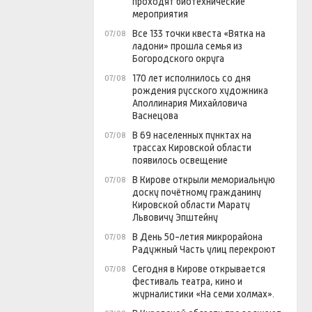
проходят биотехнические
мероприятия
Все 133 точки квеста «Вятка на
07/08
ладони» прошла семья из
Богородского округа
170 лет исполнилось со дня
07/08
рождения русского художника
Аполлинария Михайловича
Васнецова
В 69 населенных пунктах на
07/08
трассах Кировской области
появилось освещение
В Кирове открыли мемориальную
07/08
доску почётному гражданину
Кировской области Марату
Львовичу Эпштейну
В День 50-летия микрорайона
07/08
Радужный Часть улиц перекроют
Сегодня в Кирове открывается
07/08
фестиваль театра, кино и
журналистики «На семи холмах».