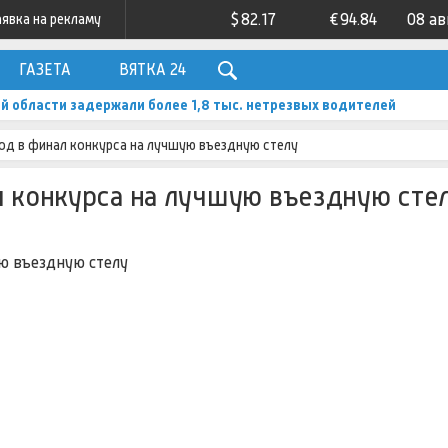
$
82.17
€
94.84
08 ав
аявка на рекламу
ГАЗЕТА
ВЯТКА 24
ой области задержали более 1,8 тыс. нетрезвых водителей
ход в финал конкурса на лучшую въездную стелу
л конкурса на лучшую въездную сте