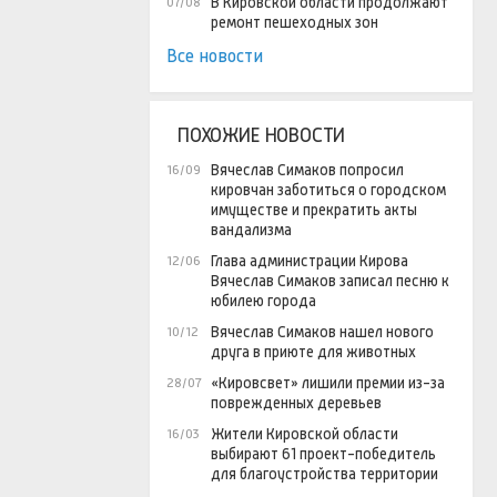
В Кировской области продолжают
07/08
ремонт пешеходных зон
Все новости
ПОХОЖИЕ НОВОСТИ
Вячеслав Симаков попросил
16/09
кировчан заботиться о городском
имуществе и прекратить акты
вандализма
Глава администрации Кирова
12/06
Вячеслав Симаков записал песню к
юбилею города
Вячеслав Симаков нашел нового
10/12
друга в приюте для животных
«Кировсвет» лишили премии из-за
28/07
поврежденных деревьев
Жители Кировской области
16/03
выбирают 61 проект-победитель
для благоустройства территории