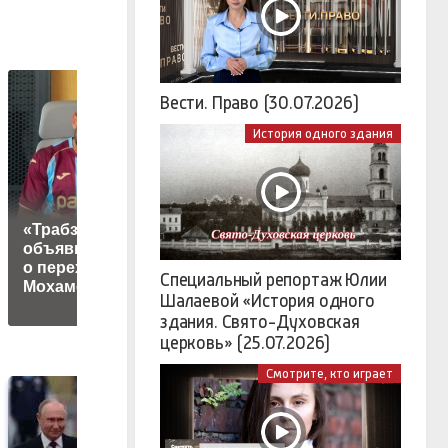
Вести. Право (30.07.2026)
История одного здания
«Трабзонспор»
В Венесуэле
объявил
обновили данные о
о переходе
жертвах
Специальный репортаж Юлии
Мохамеда Салаха
землетрясения
Шалаевой «История одного
здания. Свято-Духовская
церковь» (25.07.2026)
Смотрите, кто играет