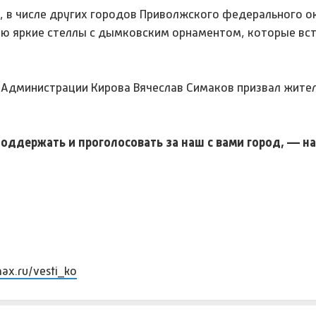
в, в числе других городов Приволжского федерального о
ею яркие стеллы с дымковским орнаментом, которые вс
а Администрации Кирова Вячеслав Симаков призвал жите
поддержать и проголосовать за наш с вами город, — н
max.ru/vesti_ko