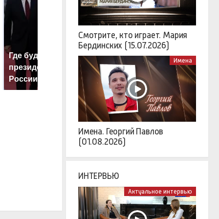
Смотрите, кто играет. Мария
Бердинских (15.07.2026)
Где будет встреча
Такую зиму в России
К
Имена
президентов США и
никто не ждал: как
к
России: Европа?
так?!
К
Имена. Георгий Павлов
(01.08.2026)
ИНТЕРВЬЮ
Актуальное интервью