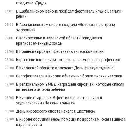
стадионе «Труд»
В Шабалинском районе пройдет фестиваль «Мы с Ветлуги-
07:01
реки»
В Афанасьевском округе создали «Всесезонную тропу
06:02
здоровья»
В воскресенье в Кировской области ожидается
05:00
кратковременный дождь
В Нолинске пройдет фестиваль актерской песни
08/08
Кировские школьники погрузились в морскую профессию
08/08
В Кировской области отмечают День физкультурника
08/08
Велофестиваль в Кирове объединил более тысячи человек
08/08
В региональном УМВД наградили кировчан, которые спасли
08/08
выпавшего из окна ребёнка
В Кирове стартовал V фестиваль театра, кино и
08/08
журналистики «На семи холмах»
День кировского спорта начался шествием
08/08
В Кирове обсудили меры помощи подросткам, оказавшимся
08/08
в группе риска