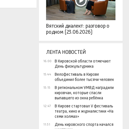
Вятский диалект: разговор о
родном (23.06.2026)
ЛЕНТА НОВОСТЕЙ
В Кировской области отмечают
16:00
День физкультурника
Велофестиваль в Кирове
15:44
объединил более тысячи человек
В региональном УМВД наградили
15:15
кировчан, которые спасли
выпавшего из окна ребёнка
В Кирове стартовал V фестиваль
12:47
театра, кино и журналистики «На
семи холмах»
День кировского спорта начался
11:51