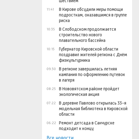
шествием
В Кирове обсудили меры помощи
11:41
подросткам, оказавшимся в группе
риска
В Слободском продолжается
10:35
строительство нового
плавательного бассейна
Губернатор Кировской области
10:15
поздравил жителей региона с Днём
физкультурника
В регионе завершилась летняя
09:30
кампания по оформлению путевок
в лагеря
В Нововятском районе пройдет
08:25
экологическая акция
В деревне Павлово открылась 33-я
07:22
модельная библиотека в Кировской
области
Ремонт детсада в Санчурске
06:22
подходит к концу
Все новости