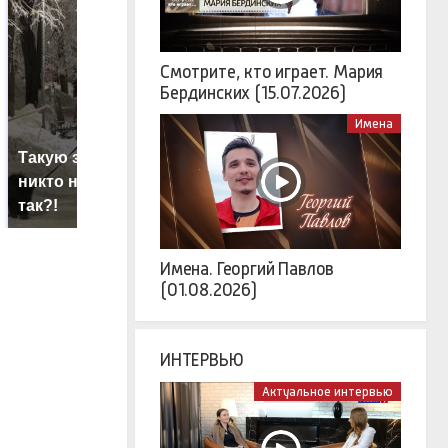
Смотрите, кто играет. Мария
Бердинских (15.07.2026)
Имена
Такую зиму в России
На Урале из казны
К
никто не ждал: как
были украдены 18
к
так?!
миллионов рублей
К
Имена. Георгий Павлов
(01.08.2026)
ИНТЕРВЬЮ
Актуальное интервью