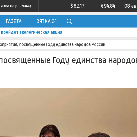
$
82.17
€
94.84
08 ав
аявка на рекламу
ГАЗЕТА
ВЯТКА 24
 пройдет экологическая акция
роприятия, посвященные Году единства народов России
 посвященные Году единства народо