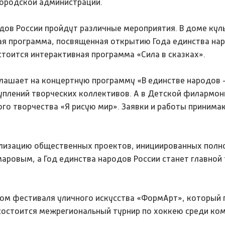
городской администрации.
одов России пройдут различные мероприятия. В доме кул
ная программа, посвященная открытию Года единства на
остоится интерактивная программа «Сила в сказках».
лашает на концертную программу «В единстве народов -
туплений творческих коллективов. А в Детской филармон
го творчества «Я рисую мир». Заявки и работы принима
еализацию общественных проектов, инициированных пол
ровым, а Год единства народов России станет главной 
ом фестиваля уличного искусства «ФормАрт», который 
 состоится межрегиональный турнир по хоккею среди ко