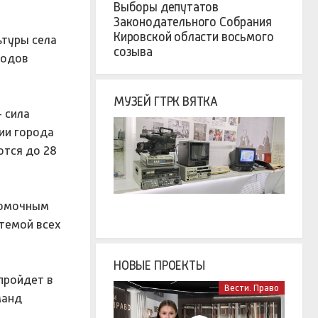
Выборы депутатов
Законодательного Собрания
Кировской области восьмого
ьтуры села
созыва
родов
МУЗЕЙ ГТРК ВЯТКА
 сила
ии города
ются до 28
номочным
темой всех
НОВЫЕ ПРОЕКТЫ
пройдет в
Вести. Право
манд