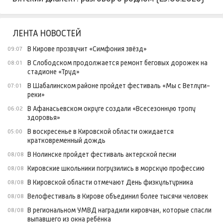
ЛЕНТА НОВОСТЕЙ
В Кирове прозвучит «Симфония звёзд»
09:07
В Слободском продолжается ремонт беговых дорожек на
08:01
стадионе «Труд»
В Шабалинском районе пройдет фестиваль «Мы с Ветлуги-
07:01
реки»
В Афанасьевском округе создали «Всесезонную тропу
06:02
здоровья»
В воскресенье в Кировской области ожидается
05:00
кратковременный дождь
В Нолинске пройдет фестиваль актерской песни
08/08
Кировские школьники погрузились в морскую профессию
08/08
В Кировской области отмечают День физкультурника
08/08
Велофестиваль в Кирове объединил более тысячи человек
08/08
В региональном УМВД наградили кировчан, которые спасли
08/08
выпавшего из окна ребёнка