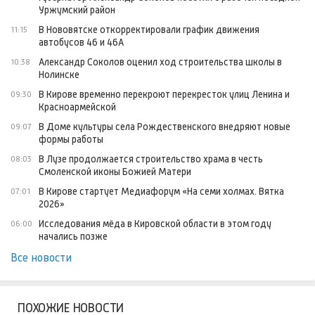
Уржумский район
В Нововятске откорректировали график движения
11:15
автобусов 46 и 46А
Александр Соколов оценил ход строительства школы в
10:38
Нолинске
В Кирове временно перекроют перекресток улиц Ленина и
09:30
Красноармейской
В Доме культуры села Рождественского внедряют новые
09:07
формы работы
В Лузе продолжается строительство храма в честь
08:03
Смоленской иконы Божией Матери
В Кирове стартует Медиафорум «На семи холмах. Вятка
07:01
2026»
Исследования мёда в Кировской области в этом году
06:00
начались позже
Все новости
ПОХОЖИЕ НОВОСТИ