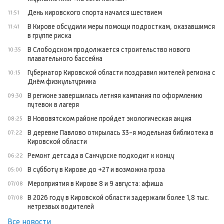
День кировского спорта начался шествием
11:51
В Кирове обсудили меры помощи подросткам, оказавшимся
11:41
в группе риска
В Слободском продолжается строительство нового
10:35
плавательного бассейна
Губернатор Кировской области поздравил жителей региона с
10:15
Днём физкультурника
В регионе завершилась летняя кампания по оформлению
09:30
путевок в лагеря
В Нововятском районе пройдет экологическая акция
08:25
В деревне Павлово открылась 33-я модельная библиотека в
07:22
Кировской области
Ремонт детсада в Санчурске подходит к концу
06:22
В субботу в Кирове до +27 и возможна гроза
05:00
Мероприятия в Кирове 8 и 9 августа: афиша
07/08
В 2026 году в Кировской области задержали более 1,8 тыс.
07/08
нетрезвых водителей
Все новости