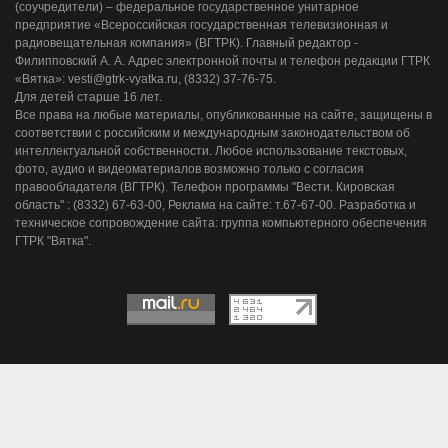
(соучредители) – федеральное государственное унитарное
предприятие «Всероссийская государственная телевизионная и
радиовещательная компания» (ВГТРК). Главный редактор -
Филипповский А. А. Адрес электронной почты и телефон редакции ГТРК
«Вятка»: vesti@gtrk-vyatka.ru, (8332) 37-76-75.
Для детей старше 16 лет.
Все права на любые материалы, опубликованные на сайте, защищены в
соответствии с российским и международным законодательством об
интеллектуальной собственности. Любое использование текстовых,
фото, аудио и видеоматериалов возможно только с согласия
правообладателя (ВГТРК). Телефон программы "Вести. Кировская
область" : (8332) 67-63-00, Реклама на сайте: т.67-67-00. Разработка и
техническое сопровождение сайта: группа компьютерного обеспечения
ГТРК "Вятка".