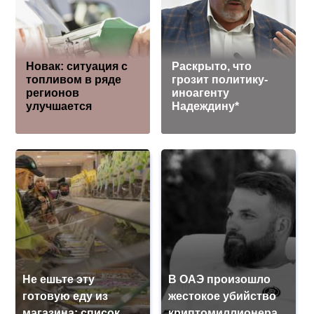
Новак: ситуация с
Раскрыто, что
топливом в ряде
грозит политику-
регионов
иноагенту
улучшается
Надеждину*
Не ешьте эту
В ОАЭ произошло
готовую еду из
жестокое убийство
магазина: список
криптомиллионера