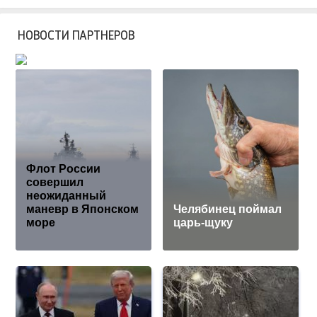
НОВОСТИ ПАРТНЕРОВ
Флот России
совершил
неожиданный
маневр в Японском
Челябинец поймал
море
царь-щуку