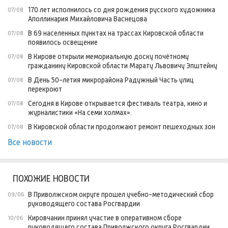
170 лет исполнилось со дня рождения русского художника
07/08
Аполлинария Михайловича Васнецова
В 69 населенных пунктах на трассах Кировской области
07/08
появилось освещение
В Кирове открыли мемориальную доску почётному
07/08
гражданину Кировской области Марату Львовичу Эпштейну
В День 50-летия микрорайона Радужный Часть улиц
07/08
перекроют
Сегодня в Кирове открывается фестиваль театра, кино и
07/08
журналистики «На семи холмах».
В Кировской области продолжают ремонт пешеходных зон
07/08
Все новости
ПОХОЖИЕ НОВОСТИ
В Приволжском округе прошел учебно-методический сбор
09/06
руководящего состава Росгвардии
Кировчанин принял участие в оперативном сборе
10/06
руководящего состава Приволжского округа Росгвардии