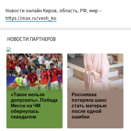
Новости онлайн Киров, область, РФ, мир -
https://max.ru/vesti_ko
НОВОСТИ ПАРТНЕРОВ
«Такое нельзя
Россиянка
допускать». Победа
потеряла шанс
Месси на ЧМ
стать матерью
обернулась
после одной
скандалом
ошибки