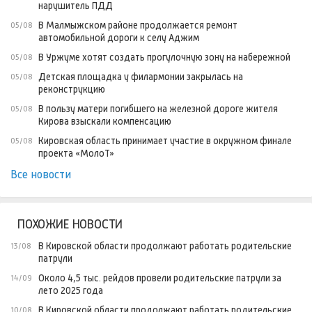
нарушитель ПДД
В Малмыжском районе продолжается ремонт
05/08
автомобильной дороги к селу Аджим
В Уржуме хотят создать прогулочную зону на набережной
05/08
Детская площадка у филармонии закрылась на
05/08
реконструкцию
В пользу матери погибшего на железной дороге жителя
05/08
Кирова взыскали компенсацию
Кировская область принимает участие в окружном финале
05/08
проекта «МолоТ»
Все новости
ПОХОЖИЕ НОВОСТИ
В Кировской области продолжают работать родительские
13/08
патрули
Около 4,5 тыс. рейдов провели родительские патрули за
14/09
лето 2025 года
В Кировской области продолжают работать родительские
10/08