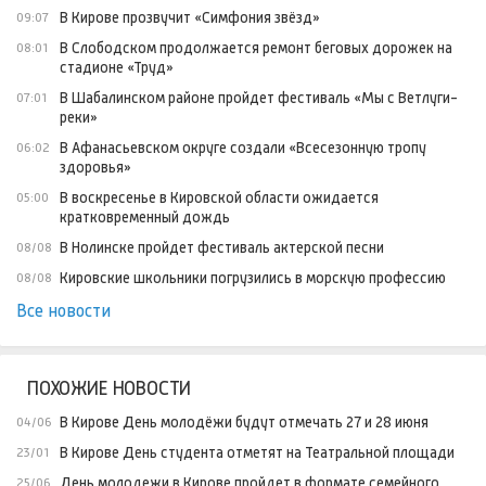
В Кирове прозвучит «Симфония звёзд»
09:07
В Слободском продолжается ремонт беговых дорожек на
08:01
стадионе «Труд»
В Шабалинском районе пройдет фестиваль «Мы с Ветлуги-
07:01
реки»
В Афанасьевском округе создали «Всесезонную тропу
06:02
здоровья»
В воскресенье в Кировской области ожидается
05:00
кратковременный дождь
В Нолинске пройдет фестиваль актерской песни
08/08
Кировские школьники погрузились в морскую профессию
08/08
Все новости
ПОХОЖИЕ НОВОСТИ
В Кирове День молодёжи будут отмечать 27 и 28 июня
04/06
В Кирове День студента отметят на Театральной площади
23/01
День молодежи в Кирове пройдет в формате семейного
25/06