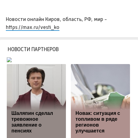
Новости онлайн Киров, область, РФ, мир -
https://max.ru/vesti_ko
НОВОСТИ ПАРТНЕРОВ
Шаляпин сделал
Новак: ситуация с
тревожное
топливом в ряде
заявление о
регионов
пенсиях
улучшается