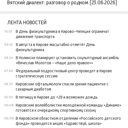
Вятский диалект: разговор о родном (23.06.2026)
ЛЕНТА НОВОСТЕЙ
В День физкультурника в Кирово-Чепецке ограничат
10:05
движение транспорта
8 августа в Кирове масштабно отметят День
09:05
физкультурника
В Нолинске планируют установить скульптурный ансамбль
08:24
«Вячеслав Молотов – «Наше дело правое»»
Федеральный подростковый центр проведет в Кирове
07:00
стратегическую сессию
Кировские офтальмологи спасли зрение пациентке с
06:25
сахарным диабетом
В пятницу в Кирове до +28 и возможен дождь
05:00
Кировские волейболистки молодёжной команды «Динамо»
06/08
готовятся к очередному спортивному сезону
В Кировском областном отделении «Российского детского
06/08
фонда» проводится акция «Здравствуй, школа»