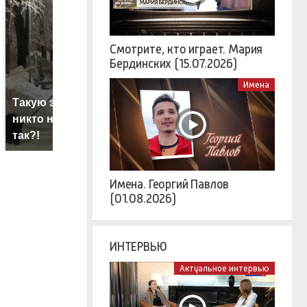
Смотрите, кто играет. Мария
Бердинских (15.07.2026)
Имена
Такую зиму в России
На Урале из казны
К
никто не ждал: как
были украдены 18
к
так?!
миллионов рублей
К
Имена. Георгий Павлов
(01.08.2026)
ИНТЕРВЬЮ
Актуальное интервью