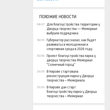
ПОХОЖИЕ НОВОСТИ
Для благоустройства территории у
08/07
Дворца творчества — Мемориал
выбрали подрядчика
Губернатор рассказал, как будет
18/09
развиваться молодежная и
спортивная среда в 2026 году
Проект благоустройства парка у
30/06
дворца творчества Мемориал
"Солнечный город"
В Кирове стартовала
20/05
реконструкция парка у Дворца
творчества – Мемориала
В Кирове дан старт
20/05
благоустройству парка у Дворца
творчества – Мемориал