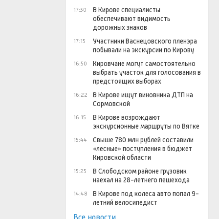
В Кирове специалисты
17:30
обеспечивают видимость
дорожных знаков
Участники Васнецовского пленэра
17:15
побывали на экскурсии по Кирову
Кировчане могут самостоятельно
16:50
выбрать участок для голосования в
предстоящих выборах
В Кирове ищут виновника ДТП на
16:22
Сормовской
В Кирове возрождают
16:15
экскурсионные маршруты по Вятке
Свыше 780 млн рублей составили
15:44
«лесные» поступления в бюджет
Кировской области
В Слободском районе грузовик
15:25
наехал на 28-летнего пешехода
В Кирове под колеса авто попал 9-
14:48
летний велосипедист
Все новости