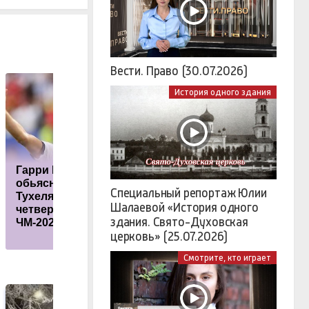
Вести. Право (30.07.2026)
История одного здания
Гарри Кейн
обьяснил эмоции
Специальный репортаж Юлии
Тухеля после
Миграционный
Н
Шалаевой «История одного
четвертьфинала
кризис в Испании
здания. Свято-Духовская
ЧМ-2026
ведет к развалу ЕС
а
церковь» (25.07.2026)
Смотрите, кто играет