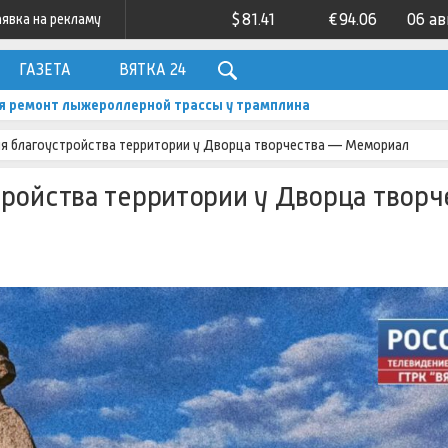
$
81.41
€
94.06
06 ав
аявка на рекламу
ГАЗЕТА
ВЯТКА 24
я ремонт лыжероллерной трассы у трамплина
я благоустройства территории у Дворца творчества — Мемориал
ройства территории у Дворца твор