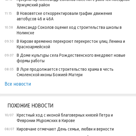
Уржумский район
В Нововятске откорректировали график движения
11:15
автобусов 46 и 46А
Александр Соколов оценил ход строительства школы в
10:38
Нолинске
В Кирове временно перекроют перекресток улиц Ленина и
09:30
Красноармейской
В Доме культуры села Рождественского внедряют новые
09:07
формы работы
В Лузе продолжается строительство храма в честь
08:03
Смоленской иконы Божией Матери
Все новости
ПОХОЖИЕ НОВОСТИ
Крестный ход с иконой благоверных князей Петра и
10/07
Февронии Муромских в Кирове
Кировчане отмечают День семьи, любви и верности
08/07