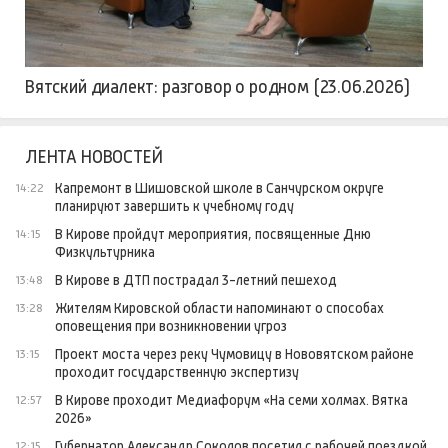
Вятский диалект: разговор о родном (23.06.2026)
ЛЕНТА НОВОСТЕЙ
Капремонт в Шишовской школе в Санчурском округе
14:22
планируют завершить к учебному году
В Кирове пройдут мероприятия, посвященные Дню
14:15
Физкультурника
В Кирове в ДТП пострадал 3-летний пешеход
13:48
Жителям Кировской области напоминают о способах
13:28
оповещения при возникновении угроз
Проект моста через реку Чумовицу в Нововятском районе
13:15
проходит государственную экспертизу
В Кирове проходит Медиафорум «На семи холмах. Вятка
12:57
2026»
Губернатор Александр Соколов посетил с рабочей поездкой
12:15